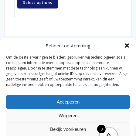
Select options
Beheer toestemming
Om de beste ervaringen te bieden, gebruiken wij technologieën zoals
cookies om informatie over je apparaat op te slaan en/of te
raadplegen. Door in te stemmen met deze technologieën kunnen wij
gegevens zoals surfgedrag of unieke ID's op deze site verwerken. Als je
© 2026 Van der Bel Las en Radiateurenbedrijf.
geen toestemming geeft of uw toestemming intrekt, kan dit een
nadelige invloed hebben op bepaalde functies en mogelijkheden.
Privacyverklaring
Cookiebeleid
Retourbeleid
|
|
|
Accepteren
Algemene voorwaarden voor consumenten
Zakelijke
|
algemene voorwaarden
Disclaimer
|
Weigeren
Merknamen op deze site worden enkel ter referentie
genoemd. Geen officiële samenwerking tenzij anders
0
Bekijk voorkeuren
vermeld.