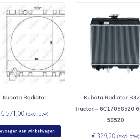
Kubota Radiator
Kubota Radiator B3
tractor – 6C17058520 
€
571,00
(excl. btw)
58520
evoegen aan winkelwagen
€
329,20
(excl. btw)