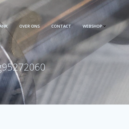
BANK
OVER ONS
CONTACT
WEBSHOP
1g95272060