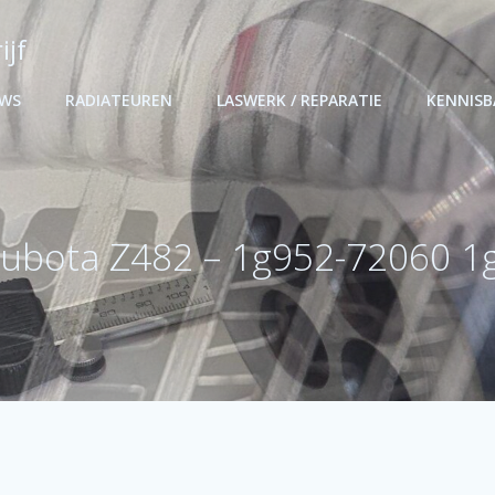
ijf
UWS
RADIATEUREN
LASWERK / REPARATIE
KENNIS
Kubota Z482 – 1g952-72060 