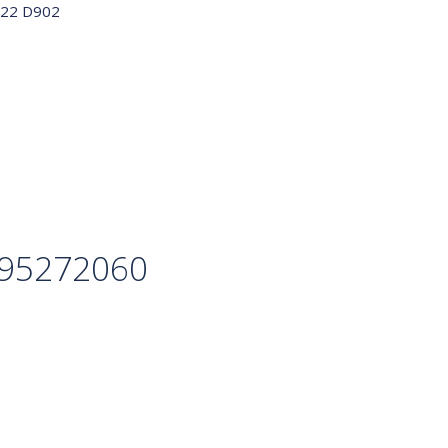
722 D902
g95272060