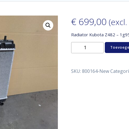
€
699,00
(excl.
Radiator Kubota Z482 – 1g
Radiator
Toevoege
Kubota
Z482
-
1g952-
SKU:
800164-New
Categori
72060
1g95272060
aantal