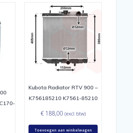
Kubota Radiator RTV 900 –
200
K756185210 K7561-85210
6C170-
€
188,00
(excl. btw)
Toevoegen aan winkelwagen