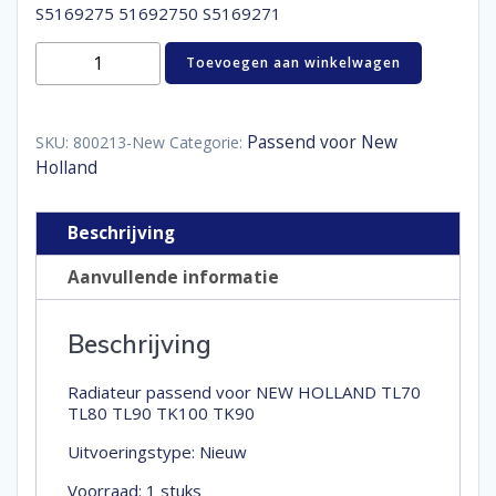
S5169275 51692750 S5169271
Radiator
Toevoegen aan winkelwagen
New
Holland
TL
TK
Passend voor New
SKU:
800213-New
Categorie:
175S5169275
Holland
5169271
S5169275
51692750
Beschrijving
S5169271
aantal
Aanvullende informatie
Beschrijving
Radiateur passend voor NEW HOLLAND TL70
TL80 TL90 TK100 TK90
Uitvoeringstype: Nieuw
Voorraad: 1 stuks