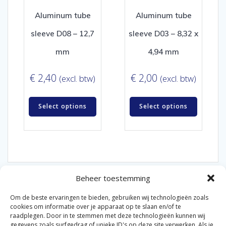
Aluminum tube
Aluminum tube
sleeve D08 – 12,7
sleeve D03 – 8,32 x
mm
4,94 mm
€
2,40
€
2,00
(excl. btw)
(excl. btw)
Select options
Select options
Beheer toestemming
Om de beste ervaringen te bieden, gebruiken wij technologieën zoals
cookies om informatie over je apparaat op te slaan en/of te
raadplegen. Door in te stemmen met deze technologieën kunnen wij
gegevens zoals surfgedrag of unieke ID's op deze site verwerken. Als je