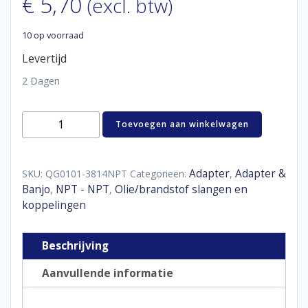
€
5,70
(excl. btw)
10 op voorraad
Levertijd
2 Dagen
Reducer
Toevoegen aan winkelwagen
female
/
male
3/8"
Adapter
Adapter &
SKU:
QG0101-3814NPT
Categorieën:
,
-
Banjo
NPT - NPT
Olie/brandstof slangen en
,
,
1/4"
koppelingen
NPT
aantal
Beschrijving
Aanvullende informatie