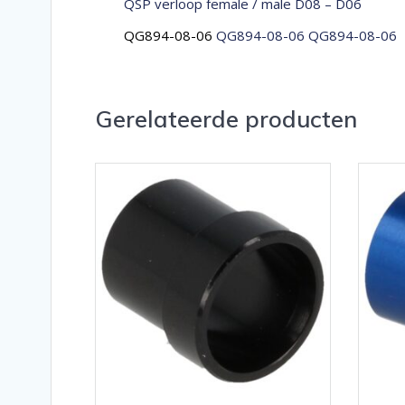
QSP verloop female / male D08 – D06
QG894-08-06
QG894-08-06 QG894-08-06
Gerelateerde producten