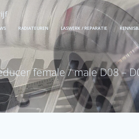
ijf
UWS
RADIATEUREN
LASWERK / REPARATIE
KENNIS
educer female / male D08 – D