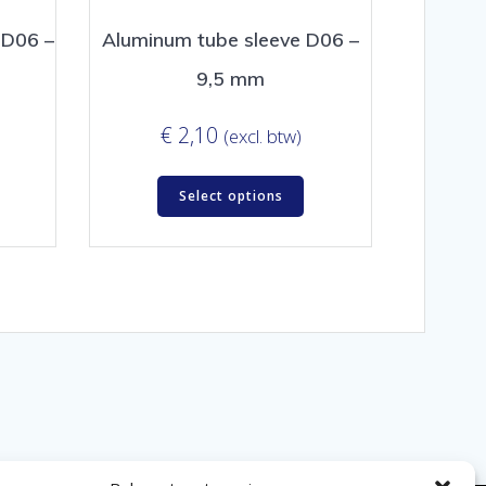
 D06 –
Aluminum tube sleeve D06 –
9,5 mm
€
2,10
(excl. btw)
Select options