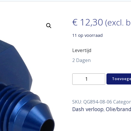
€
12,30
(excl. 
11 op voorraad
Levertijd
2 Dagen
Reducer
Toevoege
female
/
male
D08
SKU:
QG894-08-06
Categor
-
Dash verloop
Olie/bran
,
D06
aantal