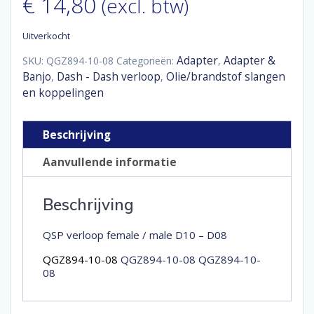
€
14,80
(excl. btw)
Uitverkocht
Adapter
Adapter &
SKU:
QGZ894-10-08
Categorieën:
,
Banjo
Dash - Dash verloop
Olie/brandstof slangen
,
,
en koppelingen
Beschrijving
Aanvullende informatie
Beschrijving
QSP verloop female / male D10 – D08
QGZ894-10-08
QGZ894-10-08 QGZ894-10-
08