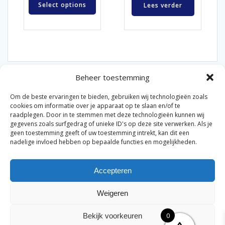
Select options
Lees verder
Beheer toestemming
Om de beste ervaringen te bieden, gebruiken wij technologieën zoals
cookies om informatie over je apparaat op te slaan en/of te
raadplegen. Door in te stemmen met deze technologieën kunnen wij
gegevens zoals surfgedrag of unieke ID's op deze site verwerken. Als je
© 2026 Van der Bel Las en Radiateurenbedrijf.
geen toestemming geeft of uw toestemming intrekt, kan dit een
nadelige invloed hebben op bepaalde functies en mogelijkheden.
Privacyverklaring
Cookiebeleid
Retourbeleid
|
|
|
Accepteren
Algemene voorwaarden voor consumenten
Zakelijke
|
algemene voorwaarden
Disclaimer
|
Weigeren
Merknamen op deze site worden enkel ter referentie
genoemd. Geen officiële samenwerking tenzij anders
0
Bekijk voorkeuren
vermeld.