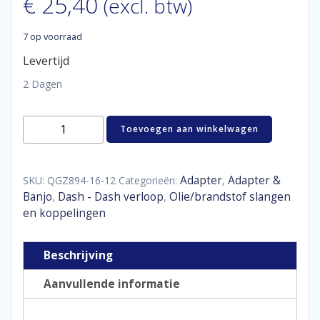
€
25,40
(excl. btw)
7 op voorraad
Levertijd
2 Dagen
Reducer
Toevoegen aan winkelwagen
female
/
male
D16
Adapter
Adapter &
SKU:
QGZ894-16-12
Categorieën:
,
-
Banjo
Dash - Dash verloop
Olie/brandstof slangen
,
,
D12
en koppelingen
aantal
Beschrijving
Aanvullende informatie