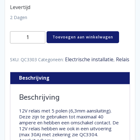
Levertijd
2 Dagen
Relais
Toevoegen aan winkelwagen
12V
5polig
omschakel
contact
Electrische installatie
Relais
SKU:
QC3303
Categorieën:
,
40A
max
aantal
Beschrijving
Beschrijving
12V relais met 5 polen (6,3mm aansluiting).
Deze zijn te gebruiken tot maximaal 40
ampere en hebben een omschakel contact. De
12V relais hebben we ook in een uitvoering
(max 30A) met zekering zie QC3304.