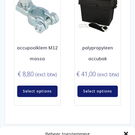
accupoolklem M12
polypropyleen
massa
accubak
€
8,80
€
41,00
(excl. btw)
(excl. btw)
Select options
Select options
Beheer toestemming