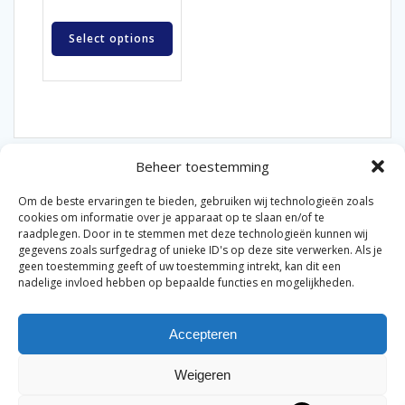
Select options
Beheer toestemming
Om de beste ervaringen te bieden, gebruiken wij technologieën zoals
cookies om informatie over je apparaat op te slaan en/of te
raadplegen. Door in te stemmen met deze technologieën kunnen wij
gegevens zoals surfgedrag of unieke ID's op deze site verwerken. Als je
© 2026 Van der Bel Las en Radiateurenbedrijf.
geen toestemming geeft of uw toestemming intrekt, kan dit een
nadelige invloed hebben op bepaalde functies en mogelijkheden.
Privacyverklaring
Cookiebeleid
Retourbeleid
|
|
|
Accepteren
Algemene voorwaarden voor consumenten
Zakelijke
|
algemene voorwaarden
Disclaimer
|
Weigeren
Merknamen op deze site worden enkel ter referentie