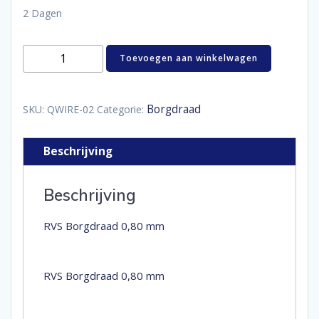
2 Dagen
RVS
Toevoegen aan winkelwagen
Borgdraad
0,80
mm
aantal
Borgdraad
SKU:
QWIRE-02
Categorie:
Beschrijving
Beschrijving
RVS Borgdraad 0,80 mm
RVS Borgdraad 0,80 mm