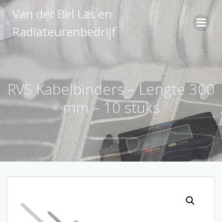
Ga
Van der Bel Las en
naar
de
Radiateurenbedrijf
inhoud
RVS Kabelbinders – Lengte 300
mm – 10 stuks