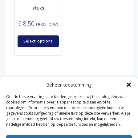
stuks
€
8,50
(excl. btw)
Select options
Beheer toestemming
Om de beste ervaringen te bieden, gebruiken wij technologieën zoals
cookies om informatie over je apparaat op te slaan en/of te
raadplegen. Door in te stemmen met deze technologieën kunnen wij
gegevens zoals surfgedrag of unieke ID's op deze site verwerken. Als je
© 2026 Van der Bel Las en Radiateurenbedrijf.
geen toestemming geeft of uw toestemming intrekt, kan dit een
nadelige invloed hebben op bepaalde functies en mogelijkheden.
Privacyverklaring
Cookiebeleid
Retourbeleid
|
|
|