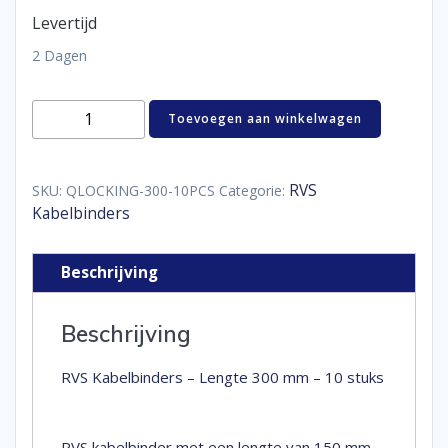
Levertijd
2 Dagen
RVS
Toevoegen aan winkelwagen
Kabelbinders
-
Lengte
300
RVS
SKU:
QLOCKING-300-10PCS
Categorie:
mm
Kabelbinders
-
10
stuks
Beschrijving
aantal
Beschrijving
RVS Kabelbinders – Lengte 300 mm – 10 stuks
RVS kabelbinder met een lengte van 150 mm.