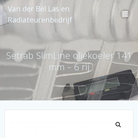
Ga
Van der Bel Las en
naar
de
Radiateurenbedrijf
inhoud
Setrab SlimLine oliekoeler 141
mm – 6 rij