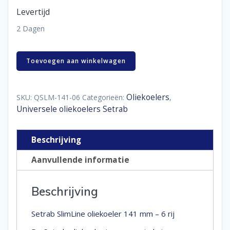
Levertijd
2 Dagen
Setrab
Toevoegen aan winkelwagen
SlimLine
oliekoeler
141
mm
Oliekoelers
SKU:
QSLM-141-06
Categorieën:
,
-
Universele oliekoelers Setrab
6
rij
aantal
Beschrijving
Aanvullende informatie
Beschrijving
Setrab SlimLine oliekoeler 141 mm – 6 rij