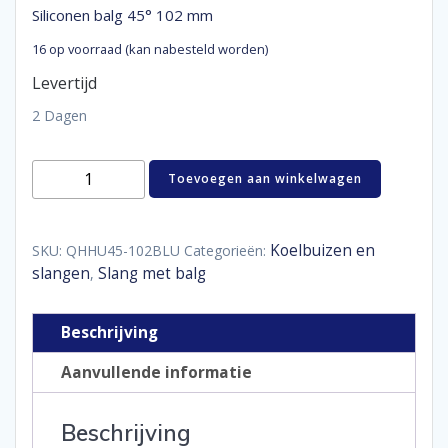
Siliconen balg 45° 102 mm
16 op voorraad (kan nabesteld worden)
Levertijd
2 Dagen
Siliconen
Toevoegen aan winkelwagen
balg
45°
102
mm
Koelbuizen en
SKU:
QHHU45-102BLU
Categorieën:
aantal
slangen
Slang met balg
,
Beschrijving
Aanvullende informatie
Beschrijving