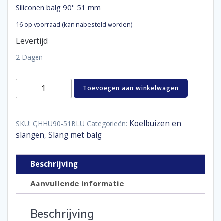
Siliconen balg 90° 51 mm
16 op voorraad (kan nabesteld worden)
Levertijd
2 Dagen
Siliconen
Toevoegen aan winkelwagen
balg
90°
51
mm
Koelbuizen en
SKU:
QHHU90-51BLU
Categorieën:
aantal
slangen
Slang met balg
,
Beschrijving
Aanvullende informatie
Beschrijving