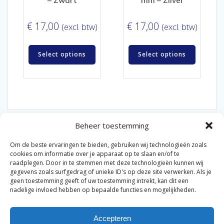
– Zwart
mm – Zilver
€
17,00
€
17,00
(excl. btw)
(excl. btw)
Select options
Select options
Beheer toestemming
Om de beste ervaringen te bieden, gebruiken wij technologieën zoals
cookies om informatie over je apparaat op te slaan en/of te
raadplegen. Door in te stemmen met deze technologieën kunnen wij
gegevens zoals surfgedrag of unieke ID's op deze site verwerken. Als je
© 2026 Van der Bel Las en Radiateurenbedrijf.
geen toestemming geeft of uw toestemming intrekt, kan dit een
nadelige invloed hebben op bepaalde functies en mogelijkheden.
Privacyverklaring
Cookiebeleid
Retourbeleid
|
|
|
Accepteren
Algemene voorwaarden voor consumenten
Zakelijke
|