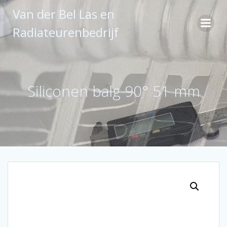
Ga
Van der Bel Las en
naar
de
Radiateurenbedrijf
inhoud
Siliconen balg 90° 51 mm