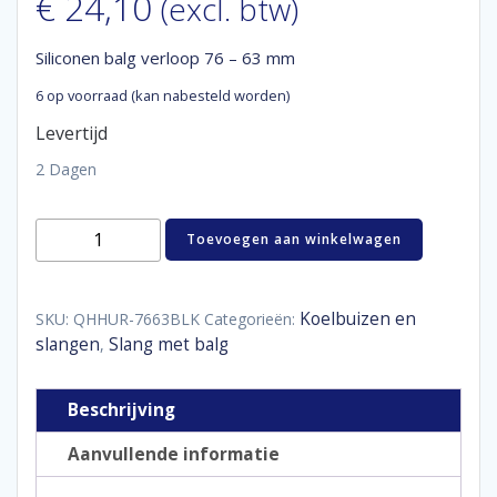
€
24,10
(excl. btw)
Siliconen balg verloop 76 – 63 mm
6 op voorraad (kan nabesteld worden)
Levertijd
2 Dagen
Siliconen
Toevoegen aan winkelwagen
balg
verloop
76
-
Koelbuizen en
SKU:
QHHUR-7663BLK
Categorieën:
63
slangen
Slang met balg
,
mm
aantal
Beschrijving
Aanvullende informatie