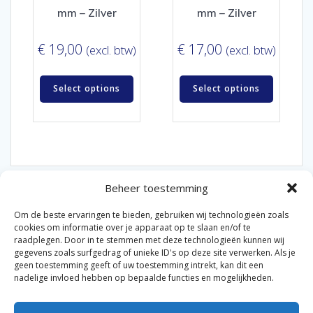
mm – Zilver
mm – Zilver
€
19,00
€
17,00
(excl. btw)
(excl. btw)
Select options
Select options
Beheer toestemming
Om de beste ervaringen te bieden, gebruiken wij technologieën zoals
cookies om informatie over je apparaat op te slaan en/of te
raadplegen. Door in te stemmen met deze technologieën kunnen wij
gegevens zoals surfgedrag of unieke ID's op deze site verwerken. Als je
© 2026 Van der Bel Las en Radiateurenbedrijf.
geen toestemming geeft of uw toestemming intrekt, kan dit een
nadelige invloed hebben op bepaalde functies en mogelijkheden.
Privacyverklaring
Cookiebeleid
Retourbeleid
|
|
|