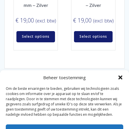
mm – Zilver
– Zilver
€
19,00
€
19,00
(excl. btw)
(excl. btw)
Select options
Select options
Beheer toestemming
Om de beste ervaringen te bieden, gebruiken wij technologieën zoals
cookies om informatie over je apparaat op te slaan en/of te
raadplegen. Door in te stemmen met deze technologieën kunnen wij
gegevens zoals surfgedrag of unieke ID's op deze site verwerken. Als je
© 2026 Van der Bel Las en Radiateurenbedrijf.
geen toestemming geeft of uw toestemming intrekt, kan dit een
nadelige invloed hebben op bepaalde functies en mogelijkheden.
Privacyverklaring
Cookiebeleid
Retourbeleid
|
|
|