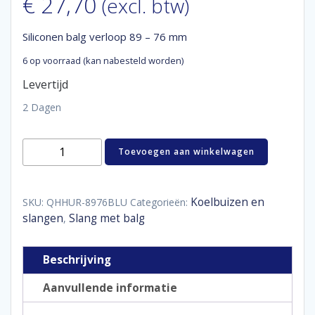
€
27,70
(excl. btw)
Siliconen balg verloop 89 – 76 mm
6 op voorraad (kan nabesteld worden)
Levertijd
2 Dagen
Siliconen
Toevoegen aan winkelwagen
balg
verloop
89
-
Koelbuizen en
SKU:
QHHUR-8976BLU
Categorieën:
76
slangen
Slang met balg
,
mm
aantal
Beschrijving
Aanvullende informatie