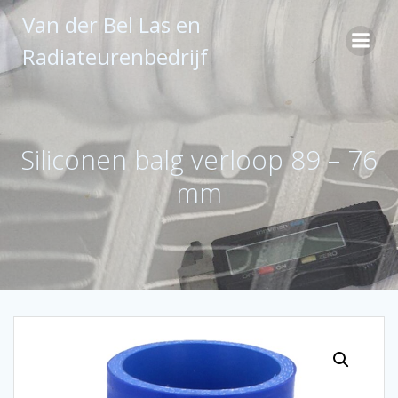
Ga
Van der Bel Las en
naar
de
Radiateurenbedrijf
inhoud
Siliconen balg verloop 89 – 76
mm