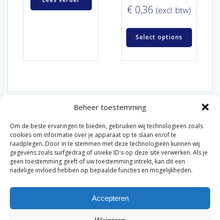
€
0,36
(excl. btw)
Select options
Beheer toestemming
Om de beste ervaringen te bieden, gebruiken wij technologieën zoals
cookies om informatie over je apparaat op te slaan en/of te
raadplegen. Door in te stemmen met deze technologieën kunnen wij
gegevens zoals surfgedrag of unieke ID's op deze site verwerken. Als je
© 2026 Van der Bel Las en Radiateurenbedrijf.
geen toestemming geeft of uw toestemming intrekt, kan dit een
nadelige invloed hebben op bepaalde functies en mogelijkheden.
Privacyverklaring
Cookiebeleid
Retourbeleid
|
|
|
Accepteren
Algemene voorwaarden voor consumenten
Zakelijke
|
algemene voorwaarden
Disclaimer
|