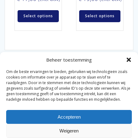
Select options
Select options
Beheer toestemming
Om de beste ervaringen te bieden, gebruiken wij technologieën zoals
cookies om informatie over je apparaat op te slaan en/of te
raadplegen. Door in te stemmen met deze technologieën kunnen wij
gegevens zoals surfgedrag of unieke ID's op deze site verwerken. Als je
© 2026 Van der Bel Las en Radiateurenbedrijf.
geen toestemming geeft of uw toestemming intrekt, kan dit een
nadelige invloed hebben op bepaalde functies en mogelijkheden.
Privacyverklaring
Cookiebeleid
Retourbeleid
|
|
|
Accepteren
Algemene voorwaarden voor consumenten
Zakelijke
|
algemene voorwaarden
Disclaimer
|
Weigeren
Merknamen op deze site worden enkel ter referentie