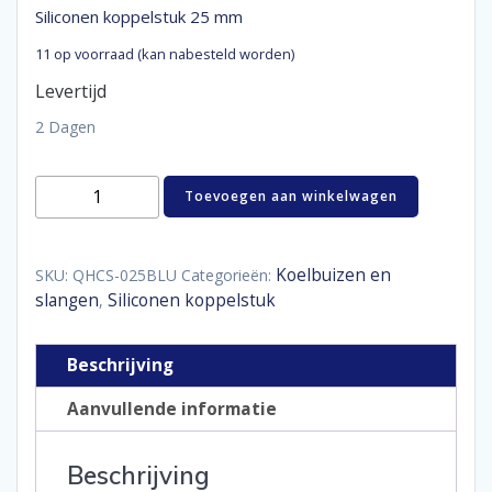
Siliconen koppelstuk 25 mm
11 op voorraad (kan nabesteld worden)
Levertijd
2 Dagen
Siliconen
Toevoegen aan winkelwagen
koppelstuk
25
mm
aantal
Koelbuizen en
SKU:
QHCS-025BLU
Categorieën:
slangen
Siliconen koppelstuk
,
Beschrijving
Aanvullende informatie
Beschrijving