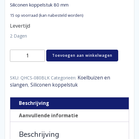
Siliconen koppelstuk 80 mm
15 op voorraad (kan nabesteld worden)
Levertijd
2 Dagen
Siliconen
Toevoegen aan winkelwagen
koppelstuk
80
mm
aantal
Koelbuizen en
SKU:
QHCS-080BLK
Categorieën:
slangen
Siliconen koppelstuk
,
Beschrijving
Aanvullende informatie
Beschrijving