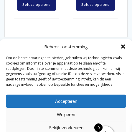
Select options
Select options
Beheer toestemming
Om de beste ervaringen te bieden, gebruiken wij technologieën zoals
cookies om informatie over je apparaat op te slaan en/of te
raadplegen. Door in te stemmen met deze technologieën kunnen wij
gegevens zoals surfgedrag of unieke ID's op deze site verwerken. Als je
© 2026 Van der Bel Las en Radiateurenbedrijf.
geen toestemming geeft of uw toestemming intrekt, kan dit een
nadelige invloed hebben op bepaalde functies en mogelijkheden.
Privacyverklaring
Cookiebeleid
Retourbeleid
|
|
|
Accepteren
Algemene voorwaarden voor consumenten
Zakelijke
|
algemene voorwaarden
Disclaimer
|
Weigeren
Merknamen op deze site worden enkel ter referentie
genoemd. Geen officiële samenwerking tenzij anders
0
Bekijk voorkeuren