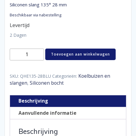
Siliconen slang 135° 28 mm
Beschikbaar via nabestelling
Levertijd
2 Dagen
Siliconen
Toevoegen aan winkelwagen
slang
135°
28
mm
Koelbuizen en
SKU:
QHE135-28BLU
Categorieën:
aantal
slangen
Siliconen bocht
,
Beschrijving
Aanvullende informatie
Beschrijving