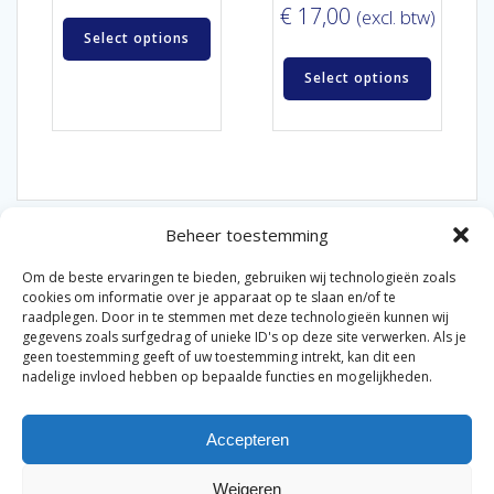
€
17,00
(excl. btw)
Select options
Select options
Beheer toestemming
Om de beste ervaringen te bieden, gebruiken wij technologieën zoals
cookies om informatie over je apparaat op te slaan en/of te
raadplegen. Door in te stemmen met deze technologieën kunnen wij
gegevens zoals surfgedrag of unieke ID's op deze site verwerken. Als je
© 2026 Van der Bel Las en Radiateurenbedrijf.
geen toestemming geeft of uw toestemming intrekt, kan dit een
nadelige invloed hebben op bepaalde functies en mogelijkheden.
Privacyverklaring
Cookiebeleid
Retourbeleid
|
|
|
Accepteren
Algemene voorwaarden voor consumenten
Zakelijke
|
algemene voorwaarden
Disclaimer
|
Weigeren