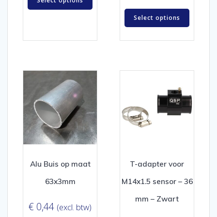
Select options
Select options
Alu Buis op maat
T-adapter voor
63x3mm
M14x1.5 sensor – 36
mm – Zwart
€
0,44
(excl. btw)