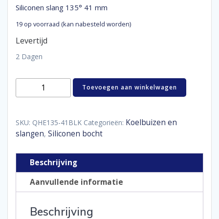
Siliconen slang 135° 41 mm
19 op voorraad (kan nabesteld worden)
Levertijd
2 Dagen
Siliconen
Toevoegen aan winkelwagen
slang
135°
41
mm
Koelbuizen en
SKU:
QHE135-41BLK
Categorieën:
aantal
slangen
Siliconen bocht
,
Beschrijving
Aanvullende informatie
Beschrijving