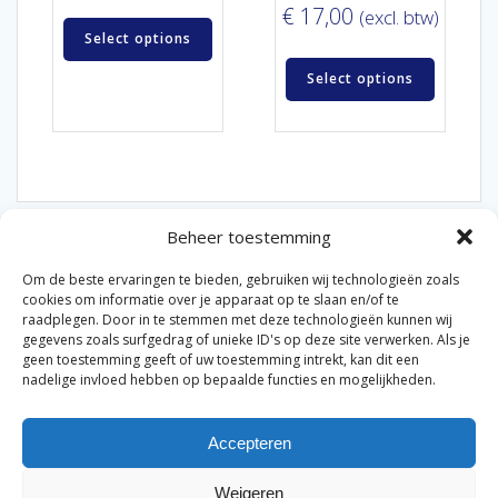
€
17,00
(excl. btw)
Select options
Select options
Beheer toestemming
Om de beste ervaringen te bieden, gebruiken wij technologieën zoals
cookies om informatie over je apparaat op te slaan en/of te
raadplegen. Door in te stemmen met deze technologieën kunnen wij
gegevens zoals surfgedrag of unieke ID's op deze site verwerken. Als je
© 2026 Van der Bel Las en Radiateurenbedrijf.
geen toestemming geeft of uw toestemming intrekt, kan dit een
nadelige invloed hebben op bepaalde functies en mogelijkheden.
Privacyverklaring
Cookiebeleid
Retourbeleid
|
|
|
Accepteren
Algemene voorwaarden voor consumenten
Zakelijke
|
algemene voorwaarden
Disclaimer
|
Weigeren