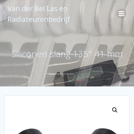
Ga
Van der Bel Las en
naar
de
Radiateurenbedrijf
inhoud
Siliconen slang 135° 41 mm