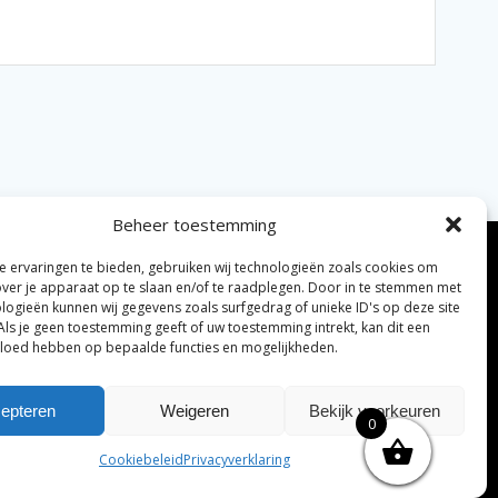
Beheer toestemming
 ervaringen te bieden, gebruiken wij technologieën zoals cookies om
over je apparaat op te slaan en/of te raadplegen. Door in te stemmen met
logieën kunnen wij gegevens zoals surfgedrag of unieke ID's op deze site
Als je geen toestemming geeft of uw toestemming intrekt, kan dit een
vloed hebben op bepaalde functies en mogelijkheden.
elijke algemene voorwaarden
Disclaimer
|
epteren
Weigeren
Bekijk voorkeuren
0
ng tenzij anders vermeld.
Cookiebeleid
Privacyverklaring