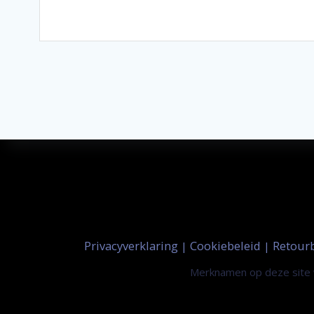
Privacyverklaring
Cookiebeleid
Retour
|
|
Merknamen op deze site w