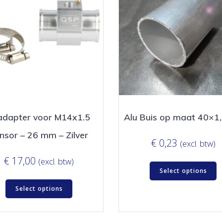
adapter voor M14x1.5
Alu Buis op maat 40×
nsor – 26 mm – Zilver
€
0,23
(excl. btw)
€
17,00
(excl. btw)
Select options
Select options