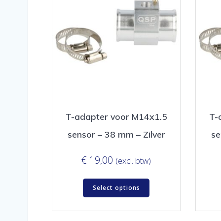
T-adapter voor M14x1.5
T-
sensor – 38 mm – Zilver
se
€
19,00
(excl. btw)
Select options