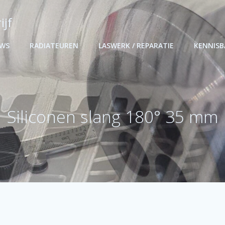
ijf
UWS
RADIATEUREN
LASWERK / REPARATIE
KENNIS
Siliconen slang 180° 35 mm