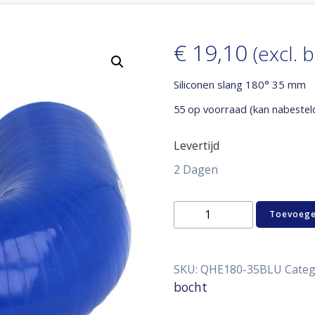
€
19,10
(excl. 
Siliconen slang 180° 35 mm
55 op voorraad (kan nabestel
Levertijd
2 Dagen
Siliconen
Toevoege
slang
180°
35
mm
SKU:
QHE180-35BLU
Categ
aantal
bocht