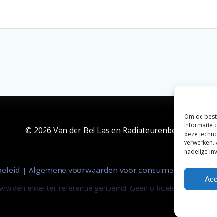
Om de beste
informatie 
© 2026 Van der Bel Las en Radiateurenbedrijf.
deze techno
verwerken. 
nadelige in
beleid
Algemene voorwaarden voor consumenten
Zak
|
|
Acc
orden enkel ter referentie genoemd. Geen officiële samenwerki