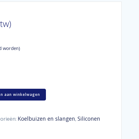
btw)
d worden)
n aan winkelwagen
Koelbuizen en slangen
Siliconen
orieën:
,