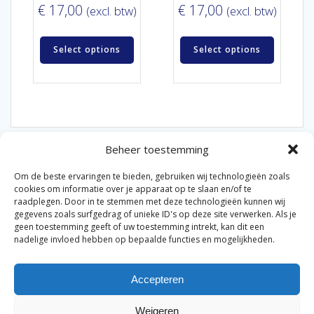
€
17,00
€
17,00
(excl. btw)
(excl. btw)
Select options
Select options
Beheer toestemming
Om de beste ervaringen te bieden, gebruiken wij technologieën zoals
cookies om informatie over je apparaat op te slaan en/of te
raadplegen. Door in te stemmen met deze technologieën kunnen wij
gegevens zoals surfgedrag of unieke ID's op deze site verwerken. Als je
© 2026 Van der Bel Las en Radiateurenbedrijf.
geen toestemming geeft of uw toestemming intrekt, kan dit een
nadelige invloed hebben op bepaalde functies en mogelijkheden.
Privacyverklaring
Cookiebeleid
Retourbeleid
|
|
|
Accepteren
Algemene voorwaarden voor consumenten
Zakelijke
|
algemene voorwaarden
Disclaimer
|
Weigeren