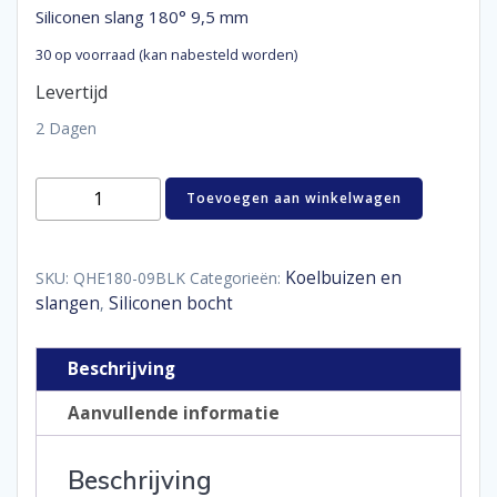
Siliconen slang 180° 9,5 mm
30 op voorraad (kan nabesteld worden)
Levertijd
2 Dagen
Siliconen
Toevoegen aan winkelwagen
slang
180°
9,5
mm
Koelbuizen en
SKU:
QHE180-09BLK
Categorieën:
aantal
slangen
Siliconen bocht
,
Beschrijving
Aanvullende informatie
Beschrijving