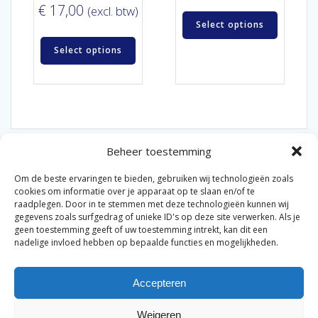
€
17,00
(excl. btw)
Select options
Select options
Beheer toestemming
Om de beste ervaringen te bieden, gebruiken wij technologieën zoals
cookies om informatie over je apparaat op te slaan en/of te
raadplegen. Door in te stemmen met deze technologieën kunnen wij
gegevens zoals surfgedrag of unieke ID's op deze site verwerken. Als je
© 2026 Van der Bel Las en Radiateurenbedrijf.
geen toestemming geeft of uw toestemming intrekt, kan dit een
nadelige invloed hebben op bepaalde functies en mogelijkheden.
Privacyverklaring
Cookiebeleid
Retourbeleid
|
|
|
Accepteren
Algemene voorwaarden voor consumenten
Zakelijke
|
algemene voorwaarden
Disclaimer
|
Weigeren