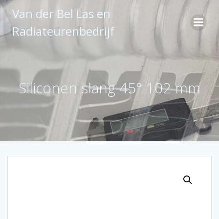
Ga
Van der Bel Las en
naar
de
Radiateurenbedrijf
inhoud
Siliconen slang 45° 102 mm