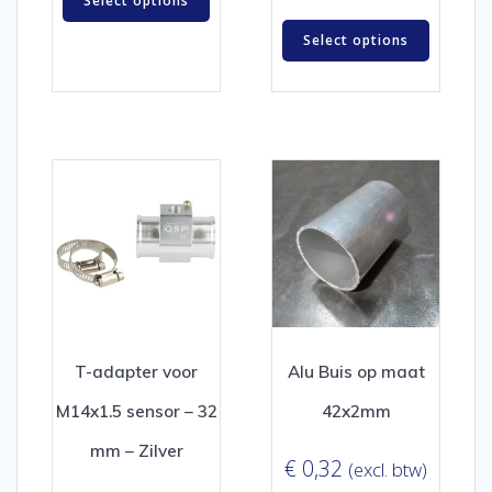
Select options
Select options
T-adapter voor
Alu Buis op maat
M14x1.5 sensor – 32
42x2mm
mm – Zilver
€
0,32
(excl. btw)