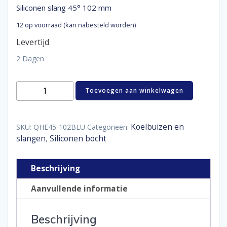
Siliconen slang 45° 102 mm
12 op voorraad (kan nabesteld worden)
Levertijd
2 Dagen
Siliconen
Toevoegen aan winkelwagen
slang
45°
102
mm
Koelbuizen en
SKU:
QHE45-102BLU
Categorieën:
aantal
slangen
Siliconen bocht
,
Beschrijving
Aanvullende informatie
Beschrijving