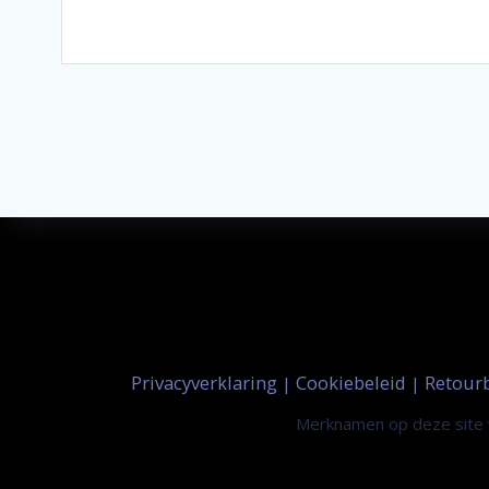
Privacyverklaring
Cookiebeleid
Retour
|
|
Merknamen op deze site w