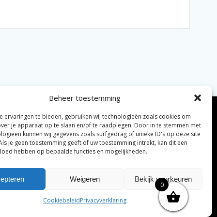
Beheer toestemming
 ervaringen te bieden, gebruiken wij technologieën zoals cookies om
over je apparaat op te slaan en/of te raadplegen. Door in te stemmen met
logieën kunnen wij gegevens zoals surfgedrag of unieke ID's op deze site
Als je geen toestemming geeft of uw toestemming intrekt, kan dit een
vloed hebben op bepaalde functies en mogelijkheden.
elijke algemene voorwaarden
Disclaimer
|
epteren
Weigeren
Bekijk voorkeuren
0
ng tenzij anders vermeld.
Cookiebeleid
Privacyverklaring