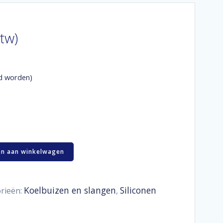
btw)
d worden)
n aan winkelwagen
Koelbuizen en slangen
Siliconen
rieën:
,