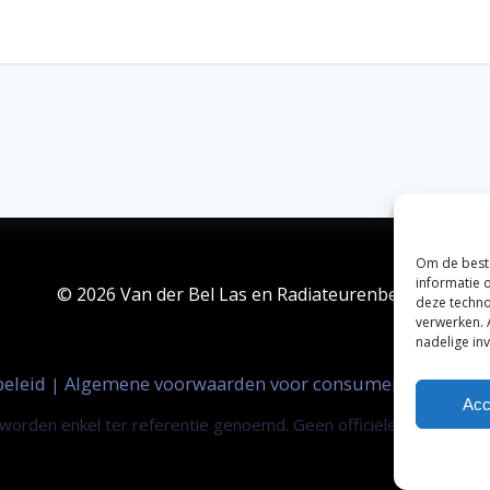
Om de beste
informatie 
© 2026 Van der Bel Las en Radiateurenbedrijf.
deze techno
verwerken. 
nadelige in
beleid
Algemene voorwaarden voor consumenten
Zak
|
|
Acc
orden enkel ter referentie genoemd. Geen officiële samenwerki