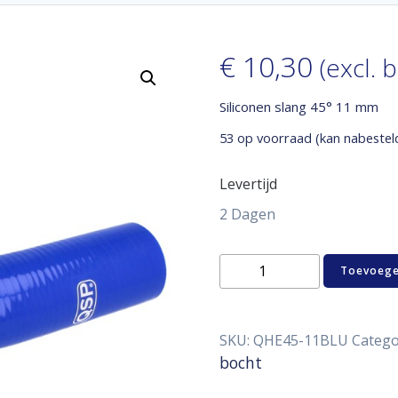
€
10,30
(excl. 
Siliconen slang 45° 11 mm
53 op voorraad (kan nabestel
Levertijd
2 Dagen
Siliconen
Toevoege
slang
45°
11
mm
SKU:
QHE45-11BLU
Catego
aantal
bocht