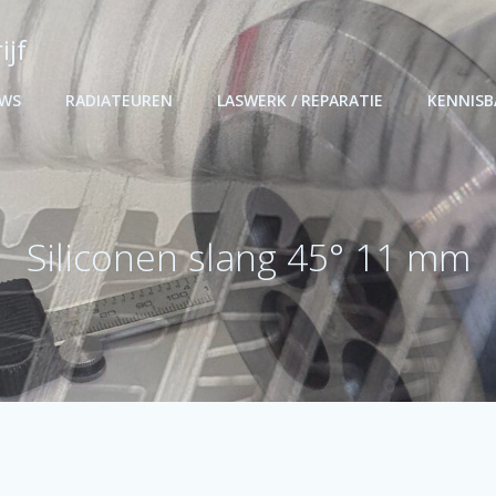
ijf
UWS
RADIATEUREN
LASWERK / REPARATIE
KENNIS
Siliconen slang 45° 11 mm