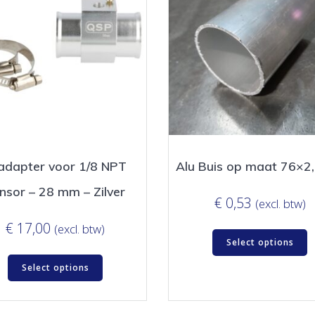
adapter voor 1/8 NPT
Alu Buis op maat 76×
nsor – 28 mm – Zilver
€
0,53
(excl. btw)
€
17,00
(excl. btw)
Select options
Select options