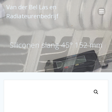
Ga
Van der Bel Las en
naar
de
Radiateurenbedrijf
inhoud
Siliconen slang 45° 152 mm