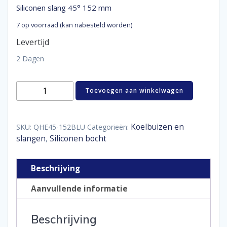
Siliconen slang 45° 152 mm
7 op voorraad (kan nabesteld worden)
Levertijd
2 Dagen
Siliconen
Toevoegen aan winkelwagen
slang
45°
152
mm
Koelbuizen en
SKU:
QHE45-152BLU
Categorieën:
aantal
slangen
Siliconen bocht
,
Beschrijving
Aanvullende informatie
Beschrijving