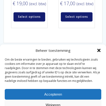
€
19,00
€
17,00
(excl. btw)
(excl. btw)
Select options
Select options
Beheer toestemming
Om de beste ervaringen te bieden, gebruiken wij technologieën zoals
cookies om informatie over je apparaat op te slaan en/of te
raadplegen. Door in te stemmen met deze technologieën kunnen wij
gegevens zoals surfgedrag of unieke ID's op deze site verwerken. Als je
© 2026 Van der Bel Las en Radiateurenbedrijf.
geen toestemming geeft of uw toestemming intrekt, kan dit een
nadelige invloed hebben op bepaalde functies en mogelijkheden.
Privacyverklaring
Cookiebeleid
Retourbeleid
|
|
|
Accepteren
Algemene voorwaarden voor consumenten
Zakelijke
|
algemene voorwaarden
Disclaimer
|
Weigeren