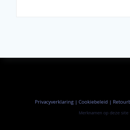
Privacyverklaring
Cookiebeleid
Retour
|
|
Merknamen op deze site w