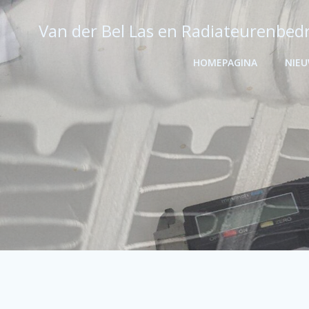
Ga
naar
Van der Bel Las en Radiateurenbedr
de
inhoud
HOMEPAGINA
NIE