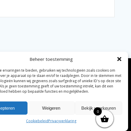
Beheer toestemming
 ervaringen te bieden, gebruiken wij technologieën zoals cookies om
over je apparaat op te slaan en/of te raadplegen. Door in te stemmen met
logieën kunnen wij gegevens zoals surfgedrag of unieke ID's op deze site
Als je geen toestemming geeft of uw toestemming intrekt, kan dit een
vloed hebben op bepaalde functies en mogelijkheden.
elijke algemene voorwaarden
Disclaimer
|
epteren
Weigeren
Bekijk voorkeuren
0
ng tenzij anders vermeld.
Cookiebeleid
Privacyverklaring