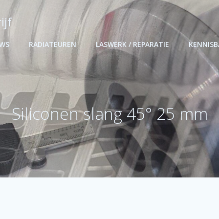
ijf
UWS
RADIATEUREN
LASWERK / REPARATIE
KENNIS
Siliconen slang 45° 25 mm