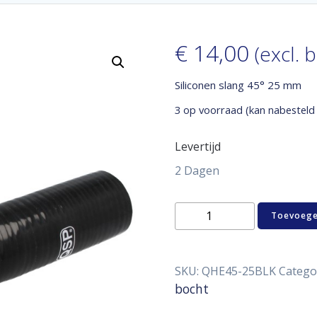
€
14,00
(excl. 
Siliconen slang 45° 25 mm
3 op voorraad (kan nabesteld
Levertijd
2 Dagen
Siliconen
Toevoege
slang
45°
25
mm
SKU:
QHE45-25BLK
Catego
aantal
bocht