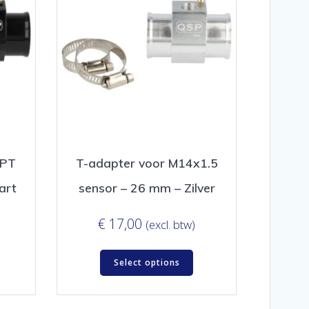
NPT
T-adapter voor M14x1.5
art
sensor – 26 mm – Zilver
€
17,00
(excl. btw)
Select options