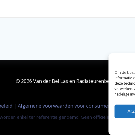
Om de beste
informatie 
© 2026 Van der Bel Las en Radiateurenbedrijf.
deze techno
verwerken. 
nadelige in
beleid
Algemene voorwaarden voor consumenten
Zak
|
|
Acc
orden enkel ter referentie genoemd. Geen officiële samenwerki