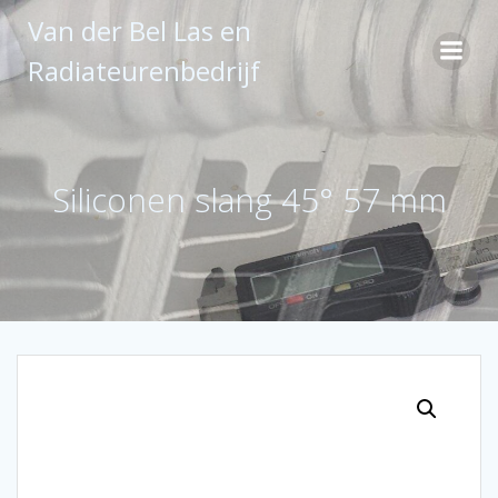
Ga
Van der Bel Las en
naar
de
Radiateurenbedrijf
inhoud
Siliconen slang 45° 57 mm