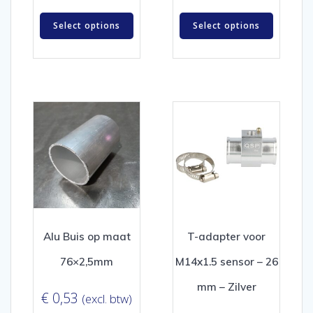
Select options
Select options
Alu Buis op maat
T-adapter voor
76×2,5mm
M14x1.5 sensor – 26
mm – Zilver
€
0,53
(excl. btw)