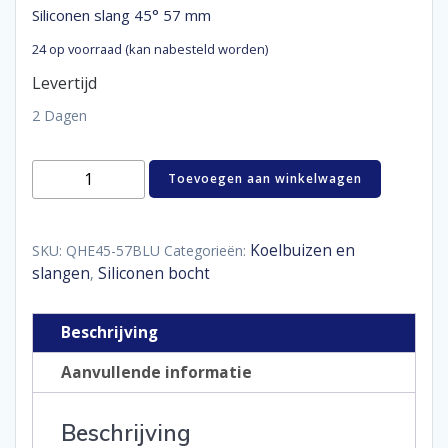
Siliconen slang 45° 57 mm
24 op voorraad (kan nabesteld worden)
Levertijd
2 Dagen
Siliconen
Toevoegen aan winkelwagen
slang
45°
57
mm
Koelbuizen en
SKU:
QHE45-57BLU
Categorieën:
aantal
slangen
Siliconen bocht
,
Beschrijving
Aanvullende informatie
Beschrijving