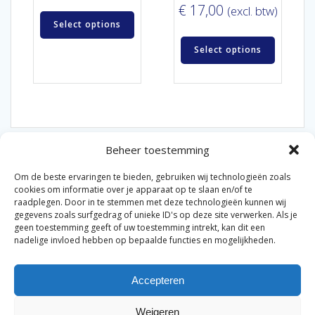
€
17,00
(excl. btw)
Select options
Select options
Beheer toestemming
Om de beste ervaringen te bieden, gebruiken wij technologieën zoals
cookies om informatie over je apparaat op te slaan en/of te
raadplegen. Door in te stemmen met deze technologieën kunnen wij
gegevens zoals surfgedrag of unieke ID's op deze site verwerken. Als je
© 2026 Van der Bel Las en Radiateurenbedrijf.
geen toestemming geeft of uw toestemming intrekt, kan dit een
nadelige invloed hebben op bepaalde functies en mogelijkheden.
Privacyverklaring
Cookiebeleid
Retourbeleid
|
|
|
Accepteren
Algemene voorwaarden voor consumenten
Zakelijke
|
algemene voorwaarden
Disclaimer
|
Weigeren