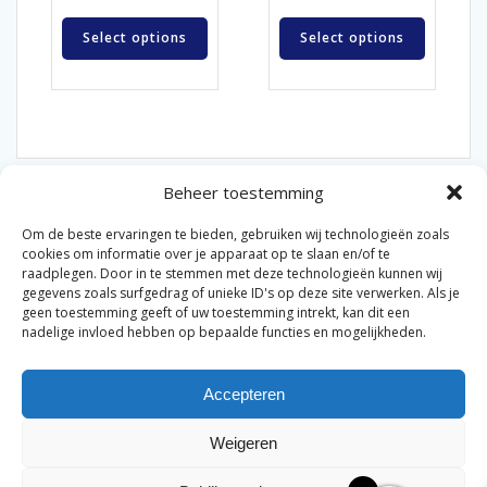
Select options
Select options
Beheer toestemming
Om de beste ervaringen te bieden, gebruiken wij technologieën zoals
cookies om informatie over je apparaat op te slaan en/of te
raadplegen. Door in te stemmen met deze technologieën kunnen wij
gegevens zoals surfgedrag of unieke ID's op deze site verwerken. Als je
© 2026 Van der Bel Las en Radiateurenbedrijf.
geen toestemming geeft of uw toestemming intrekt, kan dit een
nadelige invloed hebben op bepaalde functies en mogelijkheden.
Privacyverklaring
Cookiebeleid
Retourbeleid
|
|
|
Accepteren
Algemene voorwaarden voor consumenten
Zakelijke
|
algemene voorwaarden
Disclaimer
|
Weigeren
Merknamen op deze site worden enkel ter referentie