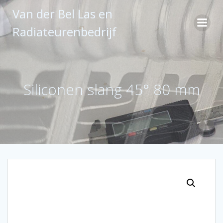
Ga
Van der Bel Las en
naar
de
Radiateurenbedrijf
inhoud
Siliconen slang 45° 80 mm