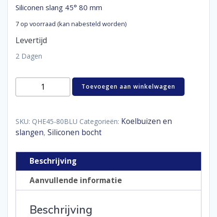
Siliconen slang 45° 80 mm
7 op voorraad (kan nabesteld worden)
Levertijd
2 Dagen
Siliconen
Toevoegen aan winkelwagen
slang
45°
80
mm
Koelbuizen en
SKU:
QHE45-80BLU
Categorieën:
aantal
slangen
Siliconen bocht
,
Beschrijving
Aanvullende informatie
Beschrijving