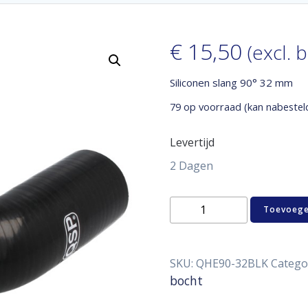
€
15,50
(excl. 
Siliconen slang 90° 32 mm
79 op voorraad (kan nabestel
Levertijd
2 Dagen
Siliconen
Toevoege
slang
90°
32
mm
SKU:
QHE90-32BLK
Catego
aantal
bocht