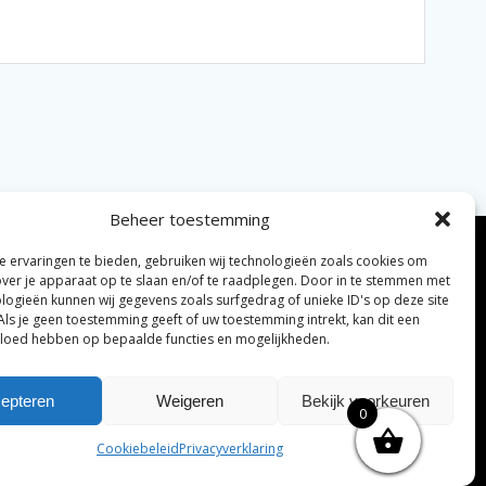
Beheer toestemming
 ervaringen te bieden, gebruiken wij technologieën zoals cookies om
over je apparaat op te slaan en/of te raadplegen. Door in te stemmen met
logieën kunnen wij gegevens zoals surfgedrag of unieke ID's op deze site
Als je geen toestemming geeft of uw toestemming intrekt, kan dit een
vloed hebben op bepaalde functies en mogelijkheden.
elijke algemene voorwaarden
Disclaimer
|
epteren
Weigeren
Bekijk voorkeuren
0
ng tenzij anders vermeld.
Cookiebeleid
Privacyverklaring