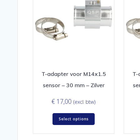
T-adapter voor M14x1.5
T-
sensor – 30 mm – Zilver
se
€
17,00
(excl. btw)
Select options