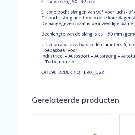
Siliconen slang 90° 32 mm
Silicone bocht slangen van 90° voor lucht- of
De bocht slang heeft meerdere koordlagen wa
De aangegeven maat is de inwendige diameter
Beenlengte van de slang is ca. 150 mm (geme
Uit voorraad leverbaar in de diameters 6,5 
Toepasbaar voor:
Industrieel – Autosport – Autoracing – Auto
– Turbomotoren
QHE90-32BLK / QHE90__32Z
Gerelateerde producten