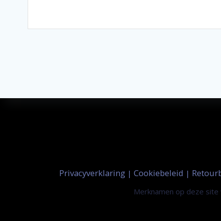
Privacyverklaring
Cookiebeleid
Retour
|
|
Merknamen op deze site w