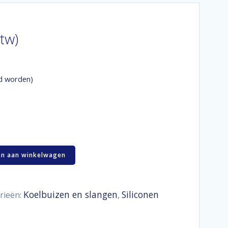
btw)
d worden)
n aan winkelwagen
Koelbuizen en slangen
Siliconen
rieën:
,