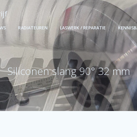
ijf
UWS
RADIATEUREN
LASWERK / REPARATIE
KENNIS
Siliconen slang 90° 32 mm