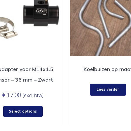
adapter voor M14x1.5
Koelbuizen op maa
nsor – 36 mm – Zwart
Lees verder
€
17,00
(excl. btw)
Select options