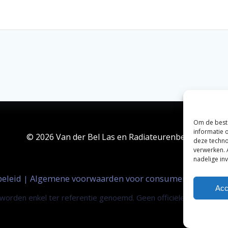
Om de beste
informatie 
© 2026 Van der Bel Las en Radiateurenbedrijf.
deze techno
verwerken. 
nadelige in
beleid
Algemene voorwaarden voor consumenten
Zak
|
|
Acc
orden enkel ter referentie genoemd. Geen officiële samenwerki