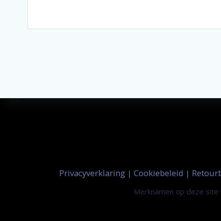
Privacyverklaring
Cookiebeleid
Retour
|
|
Merknamen op deze site w