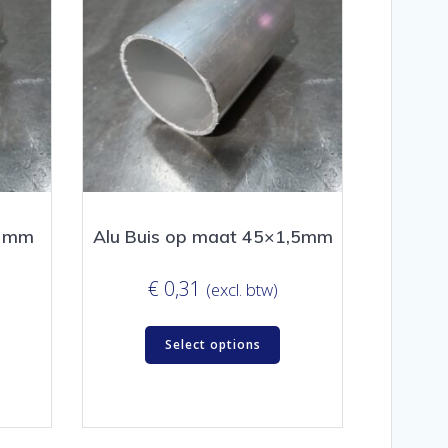
x3mm
Alu Buis op maat 45×1,5mm
€
0,31
(excl. btw)
Select options