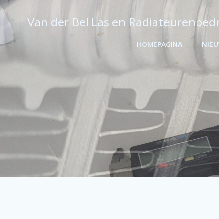
Ga
naar
Van der Bel Las en Radiateurenbedr
de
inhoud
HOMEPAGINA
NIE