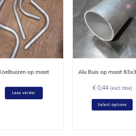
Koelbuizen op maat
Alu Buis op maat 63
€
0,44
(excl. btw)
Lees verder
Select options