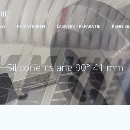
ijf
UWS
RADIATEUREN
LASWERK / REPARATIE
KENNIS
Siliconen slang 90° 41 mm