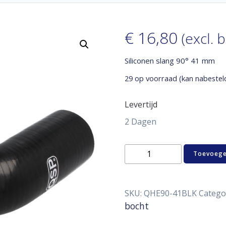
€
16,80
(excl. 
Siliconen slang 90° 41 mm
29 op voorraad (kan nabestel
Levertijd
2 Dagen
Siliconen
Toevoege
slang
90°
41
mm
SKU:
QHE90-41BLK
Catego
aantal
bocht