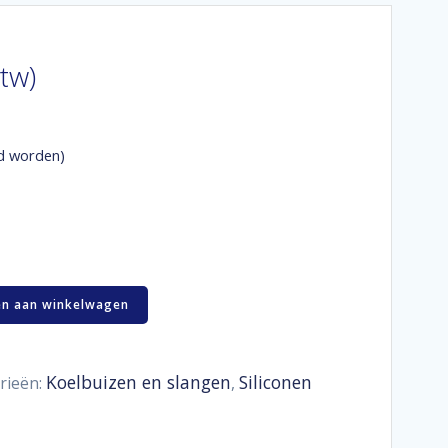
btw)
d worden)
n aan winkelwagen
Koelbuizen en slangen
Siliconen
rieën:
,