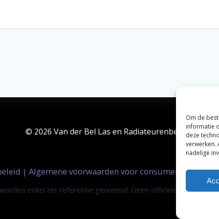
Om de beste
informatie 
© 2026 Van der Bel Las en Radiateurenbedrijf.
deze techno
verwerken. 
nadelige in
beleid
Algemene voorwaarden voor consumenten
Zak
|
|
Acc
orden enkel ter referentie genoemd. Geen officiële samenwerki