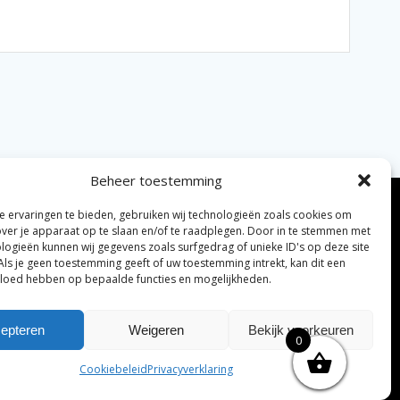
Beheer toestemming
 ervaringen te bieden, gebruiken wij technologieën zoals cookies om
over je apparaat op te slaan en/of te raadplegen. Door in te stemmen met
logieën kunnen wij gegevens zoals surfgedrag of unieke ID's op deze site
Als je geen toestemming geeft of uw toestemming intrekt, kan dit een
vloed hebben op bepaalde functies en mogelijkheden.
elijke algemene voorwaarden
Disclaimer
|
epteren
Weigeren
Bekijk voorkeuren
0
ng tenzij anders vermeld.
Cookiebeleid
Privacyverklaring