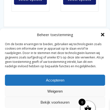
Beheer toestemming
Om de beste ervaringen te bieden, gebruiken wij technologieën zoals
cookies om informatie over je apparaat op te slaan en/of te
raadplegen. Door in te stemmen met deze technologieën kunnen wij
gegevens zoals surfgedrag of unieke ID's op deze site verwerken. Als je
© 2026 Van der Bel Las en Radiateurenbedrijf.
geen toestemming geeft of uw toestemming intrekt, kan dit een
nadelige invloed hebben op bepaalde functies en mogelijkheden.
Privacyverklaring
Cookiebeleid
Retourbeleid
|
|
|
Accepteren
Algemene voorwaarden voor consumenten
Zakelijke
|
algemene voorwaarden
Disclaimer
|
Weigeren
Merknamen op deze site worden enkel ter referentie
genoemd. Geen officiële samenwerking tenzij anders
0
Bekijk voorkeuren
vermeld.