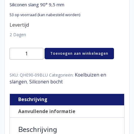
Siliconen slang 90° 9,5 mm
53 op voorraad (kan nabesteld worden)
Levertijd
2 Dagen
Siliconen
Toevoegen aan winkelwagen
slang
90°
9,5
mm
Koelbuizen en
SKU:
QHE90-09BLU
Categorieën:
aantal
slangen
Siliconen bocht
,
Beschrijving
Aanvullende informatie
Beschrijving