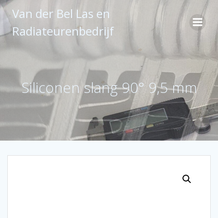
Ga
Van der Bel Las en
naar
de
Radiateurenbedrijf
inhoud
Siliconen slang 90° 9,5 mm