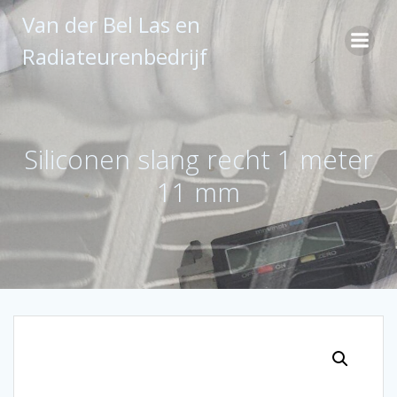
Ga
Van der Bel Las en
naar
de
Radiateurenbedrijf
inhoud
Siliconen slang recht 1 meter
11 mm