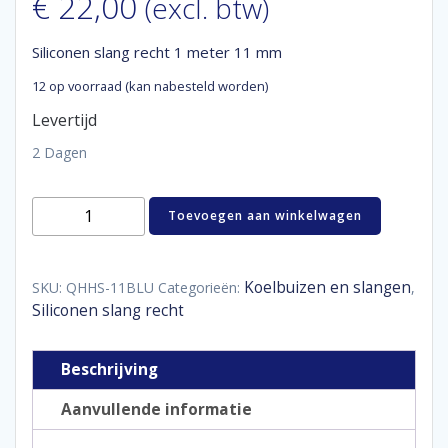
€
22,00
(excl. btw)
Siliconen slang recht 1 meter 11 mm
12 op voorraad (kan nabesteld worden)
Levertijd
2 Dagen
Siliconen
Toevoegen aan winkelwagen
slang
recht
1
meter
Koelbuizen en slangen
SKU:
QHHS-11BLU
Categorieën:
,
11
Siliconen slang recht
mm
aantal
Beschrijving
Aanvullende informatie