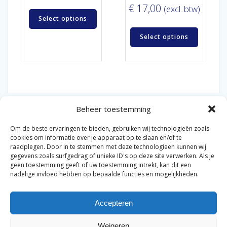
€
17,00
(excl. btw)
Select options
Select options
Beheer toestemming
Om de beste ervaringen te bieden, gebruiken wij technologieën zoals
cookies om informatie over je apparaat op te slaan en/of te
raadplegen. Door in te stemmen met deze technologieën kunnen wij
gegevens zoals surfgedrag of unieke ID's op deze site verwerken. Als je
© 2026 Van der Bel Las en Radiateurenbedrijf.
geen toestemming geeft of uw toestemming intrekt, kan dit een
nadelige invloed hebben op bepaalde functies en mogelijkheden.
Privacyverklaring
Cookiebeleid
Retourbeleid
|
|
|
Accepteren
Algemene voorwaarden voor consumenten
Zakelijke
|
algemene voorwaarden
Disclaimer
|
Weigeren