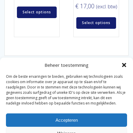
€
17,00
(excl. btw)
Select options
Select options
Beheer toestemming
Om de beste ervaringen te bieden, gebruiken wij technologieën zoals
cookies om informatie over je apparaat op te slaan en/of te
raadplegen. Door in te stemmen met deze technologieën kunnen wij
gegevens zoals surfgedrag of unieke ID's op deze site verwerken. Als je
© 2026 Van der Bel Las en Radiateurenbedrijf.
geen toestemming geeft of uw toestemming intrekt, kan dit een
nadelige invloed hebben op bepaalde functies en mogelijkheden.
Privacyverklaring
Cookiebeleid
Retourbeleid
|
|
|
Accepteren
Algemene voorwaarden voor consumenten
Zakelijke
|
algemene voorwaarden
Disclaimer
|