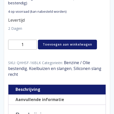
bestendig)
4 op voorraad (kan nabesteld worden)
Levertijd
2 Dagen
Siliconen
Toevoegen aan winkelwagen
slang
recht
1
meter
Benzine / Olie
SKU:
QHHSF-16BLK
Categorieën:
16
bestendig
Koelbuizen en slangen
Siliconen slang
,
,
mm
recht
(benzine
en
olie
Beschrijving
bestendig)
aantal
Aanvullende informatie