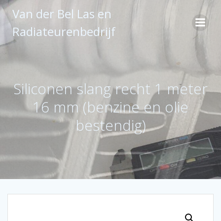
Ga
Van der Bel Las en
naar
de
Radiateurenbedrijf
inhoud
Siliconen slang recht 1 meter
16 mm (benzine en olie
bestendig)