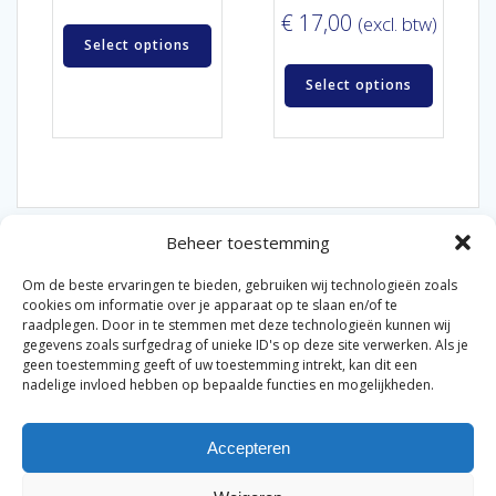
€
17,00
(excl. btw)
Select options
Select options
Beheer toestemming
Om de beste ervaringen te bieden, gebruiken wij technologieën zoals
cookies om informatie over je apparaat op te slaan en/of te
raadplegen. Door in te stemmen met deze technologieën kunnen wij
gegevens zoals surfgedrag of unieke ID's op deze site verwerken. Als je
© 2026 Van der Bel Las en Radiateurenbedrijf.
geen toestemming geeft of uw toestemming intrekt, kan dit een
nadelige invloed hebben op bepaalde functies en mogelijkheden.
Privacyverklaring
Cookiebeleid
Retourbeleid
|
|
|
Accepteren
Algemene voorwaarden voor consumenten
Zakelijke
|
algemene voorwaarden
Disclaimer
|