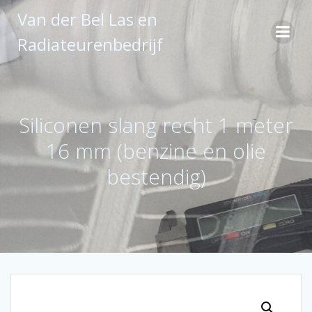
Ga
Van der Bel Las en
naar
de
Radiateurenbedrijf
inhoud
Siliconen slang recht 1 meter
16 mm (benzine en olie
bestendig)