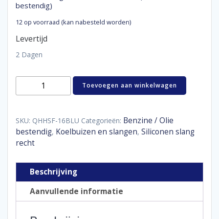
bestendig)
12 op voorraad (kan nabesteld worden)
Levertijd
2 Dagen
Siliconen
Toevoegen aan winkelwagen
slang
recht
1
meter
Benzine / Olie
SKU:
QHHSF-16BLU
Categorieën:
16
bestendig
Koelbuizen en slangen
Siliconen slang
,
,
mm
recht
(benzine
en
olie
Beschrijving
bestendig)
aantal
Aanvullende informatie