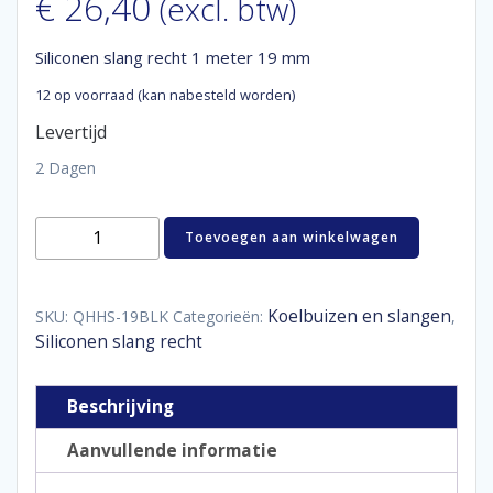
€
26,40
(excl. btw)
Siliconen slang recht 1 meter 19 mm
12 op voorraad (kan nabesteld worden)
Levertijd
2 Dagen
Siliconen
Toevoegen aan winkelwagen
slang
recht
1
meter
Koelbuizen en slangen
SKU:
QHHS-19BLK
Categorieën:
,
19
Siliconen slang recht
mm
aantal
Beschrijving
Aanvullende informatie