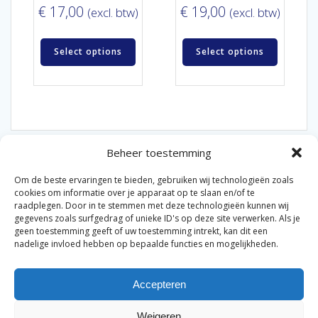
€
17,00
€
19,00
(excl. btw)
(excl. btw)
Select options
Select options
Beheer toestemming
Om de beste ervaringen te bieden, gebruiken wij technologieën zoals
cookies om informatie over je apparaat op te slaan en/of te
raadplegen. Door in te stemmen met deze technologieën kunnen wij
gegevens zoals surfgedrag of unieke ID's op deze site verwerken. Als je
© 2026 Van der Bel Las en Radiateurenbedrijf.
geen toestemming geeft of uw toestemming intrekt, kan dit een
nadelige invloed hebben op bepaalde functies en mogelijkheden.
Privacyverklaring
Cookiebeleid
Retourbeleid
|
|
|
Accepteren
Algemene voorwaarden voor consumenten
Zakelijke
|
algemene voorwaarden
Disclaimer
|
Weigeren