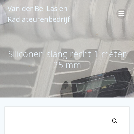
Ga
Van der Bel Las en
naar
de
Radiateurenbedrijf
inhoud
Siliconen slang recht 1 meter
25 mm