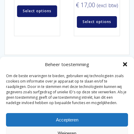
€
17,00
(excl. btw)
Select options
Select options
Beheer toestemming
Om de beste ervaringen te bieden, gebruiken wij technologieën zoals
cookies om informatie over je apparaat op te slaan en/of te
raadplegen. Door in te stemmen met deze technologieën kunnen wij
gegevens zoals surfgedrag of unieke ID's op deze site verwerken. Als je
© 2026 Van der Bel Las en Radiateurenbedrijf.
geen toestemming geeft of uw toestemming intrekt, kan dit een
nadelige invloed hebben op bepaalde functies en mogelijkheden.
Privacyverklaring
Cookiebeleid
Retourbeleid
|
|
|
Accepteren
Algemene voorwaarden voor consumenten
Zakelijke
|
algemene voorwaarden
Disclaimer
|
Weigeren