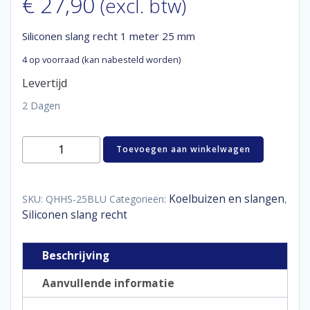
€
27,90
(excl. btw)
Siliconen slang recht 1 meter 25 mm
4 op voorraad (kan nabesteld worden)
Levertijd
2 Dagen
Siliconen
Toevoegen aan winkelwagen
slang
recht
1
meter
Koelbuizen en slangen
SKU:
QHHS-25BLU
Categorieën:
,
25
Siliconen slang recht
mm
aantal
Beschrijving
Aanvullende informatie