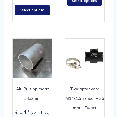
Select options
Select options
Alu Buis op maat
T-adapter voor
54x2mm
M14x1.5 sensor – 36
mm – Zwart
€
0,42
(excl. btw)