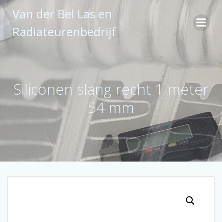
Ga
Van der Bel Las en
naar
de
Radiateurenbedrijf
inhoud
Siliconen slang recht 1 meter
54 mm