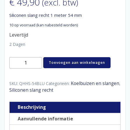
€
49,90
(excl. btw)
Siliconen slang recht 1 meter 54 mm
10 op voorraad (kan nabesteld worden)
Levertijd
2 Dagen
Siliconen
Toevoegen aan winkelwagen
slang
recht
1
meter
Koelbuizen en slangen
SKU:
QHHS-54BLU
Categorieën:
,
54
Siliconen slang recht
mm
aantal
Beschrijving
Aanvullende informatie