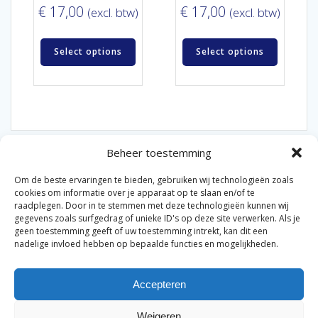
€
17,00
€
17,00
(excl. btw)
(excl. btw)
Select options
Select options
Beheer toestemming
Om de beste ervaringen te bieden, gebruiken wij technologieën zoals
cookies om informatie over je apparaat op te slaan en/of te
raadplegen. Door in te stemmen met deze technologieën kunnen wij
gegevens zoals surfgedrag of unieke ID's op deze site verwerken. Als je
© 2026 Van der Bel Las en Radiateurenbedrijf.
geen toestemming geeft of uw toestemming intrekt, kan dit een
nadelige invloed hebben op bepaalde functies en mogelijkheden.
Privacyverklaring
Cookiebeleid
Retourbeleid
|
|
|
Accepteren
Algemene voorwaarden voor consumenten
Zakelijke
|
algemene voorwaarden
Disclaimer
|
Weigeren