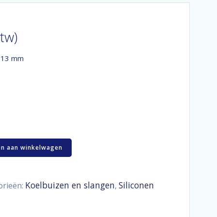
btw)
r 13 mm
n aan winkelwagen
Koelbuizen en slangen
Siliconen
orieën:
,