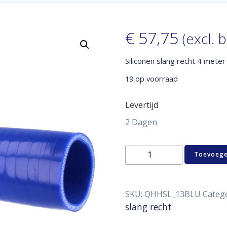
€
57,75
(excl. 
Siliconen slang recht 4 mete
19 op voorraad
Levertijd
2 Dagen
Siliconen
Toevoege
slang
recht
4
meter
SKU:
QHHSL_13BLU
Categ
13
slang recht
mm
aantal