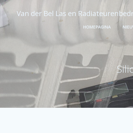
Ga
naar
Van der Bel Las en Radiateurenbedr
de
inhoud
HOMEPAGINA
NIE
Sil