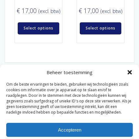
€
17,00
€
17,00
(excl. btw)
(excl. btw)
Select options
Select options
Beheer toestemming
Om de beste ervaringen te bieden, gebruiken wij technologieën zoals
cookies om informatie over je apparaat op te slaan en/of te
raadplegen. Door in te stemmen met deze technologieën kunnen wij
gegevens zoals surfgedrag of unieke ID's op deze site verwerken. Als je
© 2026 Van der Bel Las en Radiateurenbedrijf.
geen toestemming geeft of uw toestemming intrekt, kan dit een
nadelige invloed hebben op bepaalde functies en mogelijkheden.
Privacyverklaring
Cookiebeleid
Retourbeleid
|
|
|
Accepteren
Algemene voorwaarden voor consumenten
Zakelijke
|