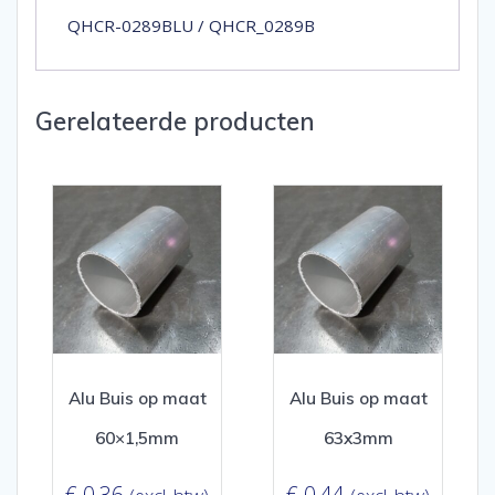
QHCR-0289BLU / QHCR_0289B
Gerelateerde producten
Alu Buis op maat
Alu Buis op maat
60×1,5mm
63x3mm
€
0,36
€
0,44