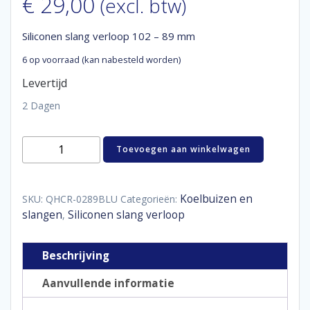
€
29,00
(excl. btw)
Siliconen slang verloop 102 – 89 mm
6 op voorraad (kan nabesteld worden)
Levertijd
2 Dagen
Siliconen
Toevoegen aan winkelwagen
slang
verloop
102
-
Koelbuizen en
SKU:
QHCR-0289BLU
Categorieën:
89
slangen
Siliconen slang verloop
,
mm
aantal
Beschrijving
Aanvullende informatie