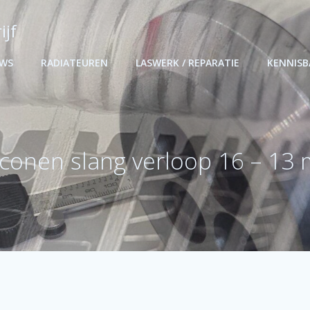
ijf
UWS
RADIATEUREN
LASWERK / REPARATIE
KENNIS
liconen slang verloop 16 – 13