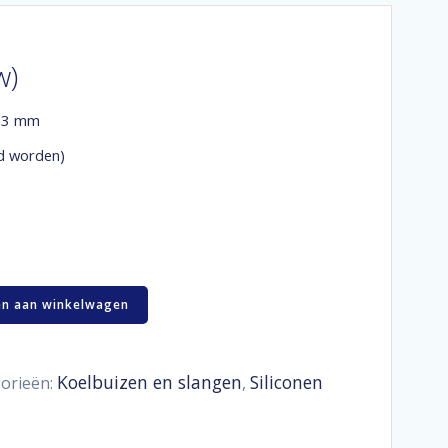
w)
 13 mm
d worden)
n aan winkelwagen
Koelbuizen en slangen
Siliconen
orieën:
,