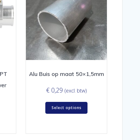
NPT
Alu Buis op maat 50×1,5mm
ver
€
0,29
(excl. btw)
Select options