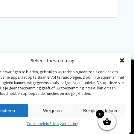
Beheer toestemming
 ervaringen te bieden, gebruiken wij technologieën zoals cookies om
over je apparaat op te slaan en/of te raadplegen. Door in te stemmen met
logieën kunnen wij gegevens zoals surfgedrag of unieke ID's op deze site
Als je geen toestemming geeft of uw toestemming intrekt, kan dit een
vloed hebben op bepaalde functies en mogelijkheden.
elijke algemene voorwaarden
Disclaimer
|
epteren
Weigeren
Bekijk voorkeuren
0
ng tenzij anders vermeld.
Cookiebeleid
Privacyverklaring