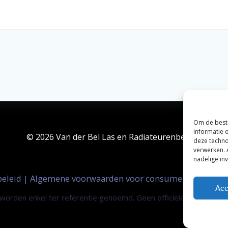
Om de beste
informatie 
© 2026 Van der Bel Las en Radiateurenbedrijf.
deze techno
verwerken. 
nadelige in
beleid
Algemene voorwaarden voor consumenten
Zak
|
|
Acc
orden enkel ter referentie genoemd. Geen officiële samenwerki