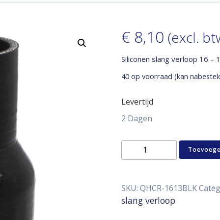
€
8,10
(excl. bt
Siliconen slang verloop 16 –
40 op voorraad (kan nabestel
Levertijd
2 Dagen
Siliconen
Toevoege
slang
verloop
16
-
SKU:
QHCR-1613BLK
Categ
13
slang verloop
mm
aantal