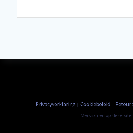
Privacyverklaring
Cookiebeleid
Retour
|
|
Merknamen op deze site w