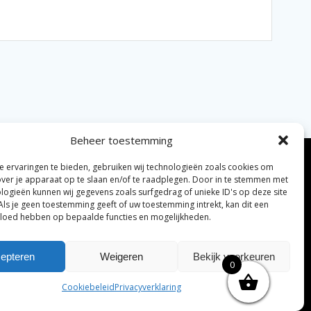
Beheer toestemming
 ervaringen te bieden, gebruiken wij technologieën zoals cookies om
over je apparaat op te slaan en/of te raadplegen. Door in te stemmen met
logieën kunnen wij gegevens zoals surfgedrag of unieke ID's op deze site
Als je geen toestemming geeft of uw toestemming intrekt, kan dit een
vloed hebben op bepaalde functies en mogelijkheden.
elijke algemene voorwaarden
Disclaimer
|
epteren
Weigeren
Bekijk voorkeuren
0
ng tenzij anders vermeld.
Cookiebeleid
Privacyverklaring