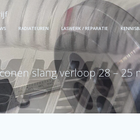
ijf
UWS
RADIATEUREN
LASWERK / REPARATIE
KENNIS
liconen slang verloop 28 – 25