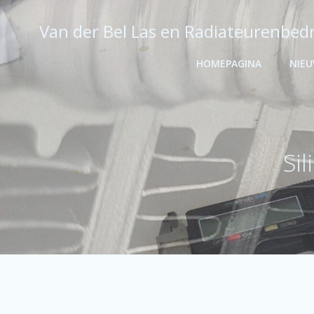
Ga
naar
Van der Bel Las en Radiateurenbedr
de
inhoud
HOMEPAGINA
NIE
Si