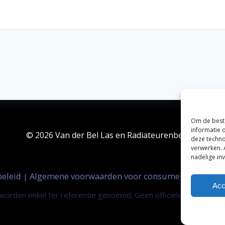
Om de beste
informatie 
© 2026 Van der Bel Las en Radiateurenbedrijf.
deze techno
verwerken. 
nadelige in
beleid
Algemene voorwaarden voor consumenten
Zak
|
|
Acc
orden enkel ter referentie genoemd. Geen officiële samenwerki