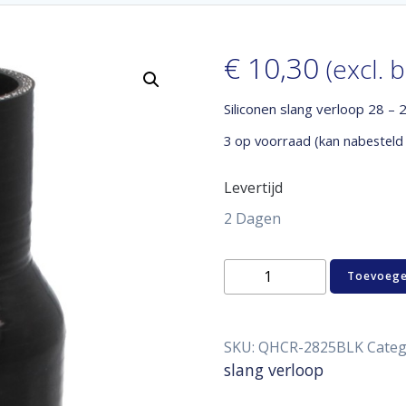
€
10,30
(excl. 
Siliconen slang verloop 28 –
3 op voorraad (kan nabesteld
Levertijd
2 Dagen
Siliconen
Toevoege
slang
verloop
28
-
SKU:
QHCR-2825BLK
Categ
25
slang verloop
mm
aantal