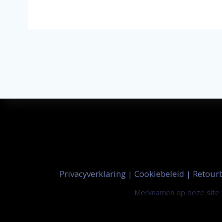
Privacyverklaring
Cookiebeleid
Retour
|
|
Merknamen op deze site w