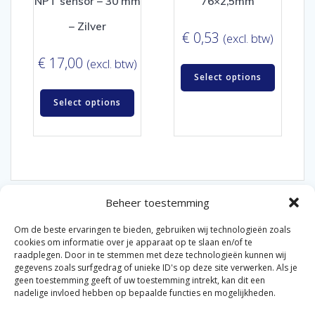
NPT sensor – 30 mm
76×2,5mm
– Zilver
€
0,53
(excl. btw)
€
17,00
(excl. btw)
Select options
Select options
Beheer toestemming
Om de beste ervaringen te bieden, gebruiken wij technologieën zoals
cookies om informatie over je apparaat op te slaan en/of te
raadplegen. Door in te stemmen met deze technologieën kunnen wij
gegevens zoals surfgedrag of unieke ID's op deze site verwerken. Als je
© 2026 Van der Bel Las en Radiateurenbedrijf.
geen toestemming geeft of uw toestemming intrekt, kan dit een
nadelige invloed hebben op bepaalde functies en mogelijkheden.