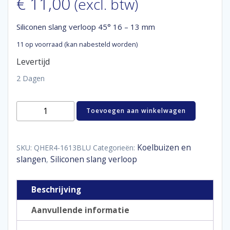
€
11,00
(excl. btw)
Siliconen slang verloop 45° 16 – 13 mm
11 op voorraad (kan nabesteld worden)
Levertijd
2 Dagen
Siliconen
Toevoegen aan winkelwagen
slang
verloop
45°
16
Koelbuizen en
SKU:
QHER4-1613BLU
Categorieën:
-
slangen
Siliconen slang verloop
,
13
mm
aantal
Beschrijving
Aanvullende informatie