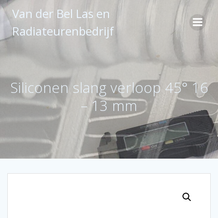
Ga
Van der Bel Las en
naar
de
Radiateurenbedrijf
inhoud
Siliconen slang verloop 45° 16
– 13 mm