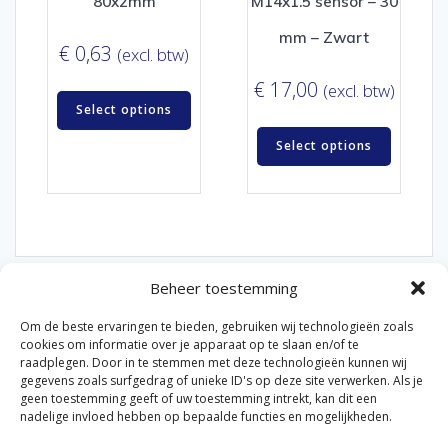
80x2mm
M14x1.5 sensor – 30
mm – Zwart
€
0,63
(excl. btw)
€
17,00
(excl. btw)
Select options
Select options
Beheer toestemming
Om de beste ervaringen te bieden, gebruiken wij technologieën zoals
cookies om informatie over je apparaat op te slaan en/of te
raadplegen. Door in te stemmen met deze technologieën kunnen wij
gegevens zoals surfgedrag of unieke ID's op deze site verwerken. Als je
© 2026 Van der Bel Las en Radiateurenbedrijf.
geen toestemming geeft of uw toestemming intrekt, kan dit een
nadelige invloed hebben op bepaalde functies en mogelijkheden.