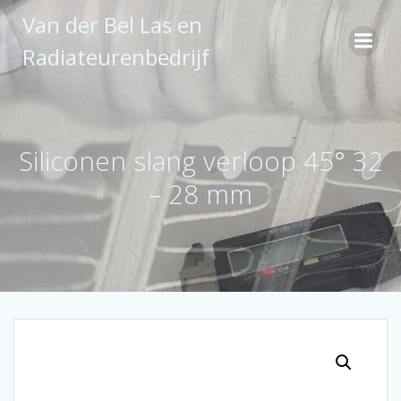
Ga
Van der Bel Las en
naar
de
Radiateurenbedrijf
inhoud
Siliconen slang verloop 45° 32
– 28 mm