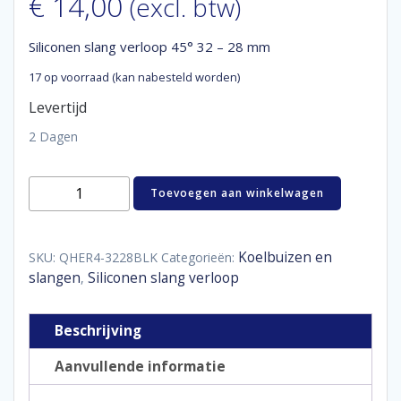
€
14,00
(excl. btw)
Siliconen slang verloop 45° 32 – 28 mm
17 op voorraad (kan nabesteld worden)
Levertijd
2 Dagen
Siliconen
Toevoegen aan winkelwagen
slang
verloop
45°
32
Koelbuizen en
SKU:
QHER4-3228BLK
Categorieën:
-
slangen
Siliconen slang verloop
,
28
mm
aantal
Beschrijving
Aanvullende informatie