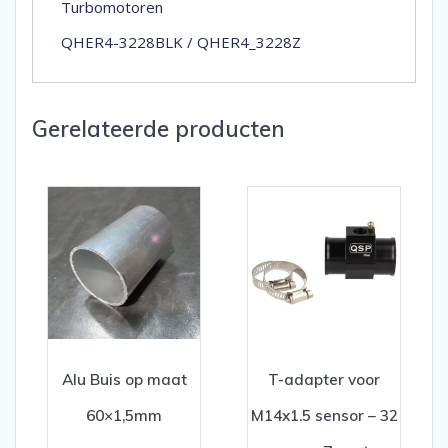
Turbomotoren
QHER4-3228BLK / QHER4_3228Z
Gerelateerde producten
Alu Buis op maat
T-adapter voor
60×1,5mm
M14x1.5 sensor – 32