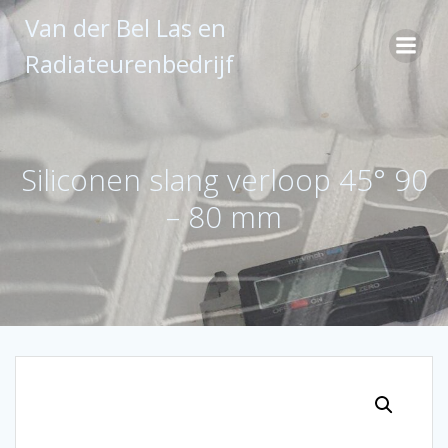
Ga
Van der Bel Las en
naar
de
Radiateurenbedrijf
inhoud
Siliconen slang verloop 45° 90
– 80 mm