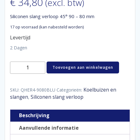
€
34,80
(excl. btw)
Siliconen slang verloop 45° 90 – 80 mm
17 op voorraad (kan nabesteld worden)
Levertijd
2 Dagen
Siliconen
Toevoegen aan winkelwagen
slang
verloop
45°
90
Koelbuizen en
SKU:
QHER4-9080BLU
Categorieën:
-
slangen
Siliconen slang verloop
,
80
mm
aantal
Beschrijving
Aanvullende informatie