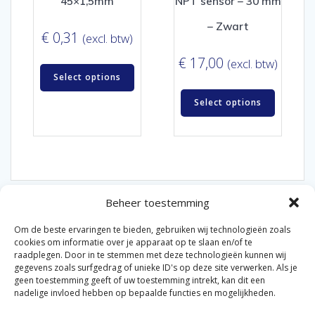
45×1,5mm
NPT sensor – 30 mm
– Zwart
€
0,31
(excl. btw)
€
17,00
(excl. btw)
Select options
Select options
Beheer toestemming
Om de beste ervaringen te bieden, gebruiken wij technologieën zoals
cookies om informatie over je apparaat op te slaan en/of te
raadplegen. Door in te stemmen met deze technologieën kunnen wij
gegevens zoals surfgedrag of unieke ID's op deze site verwerken. Als je
© 2026 Van der Bel Las en Radiateurenbedrijf.
geen toestemming geeft of uw toestemming intrekt, kan dit een
nadelige invloed hebben op bepaalde functies en mogelijkheden.