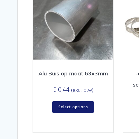
Alu Buis op maat 63x3mm
T-
se
€
0,44
(excl. btw)
Select options