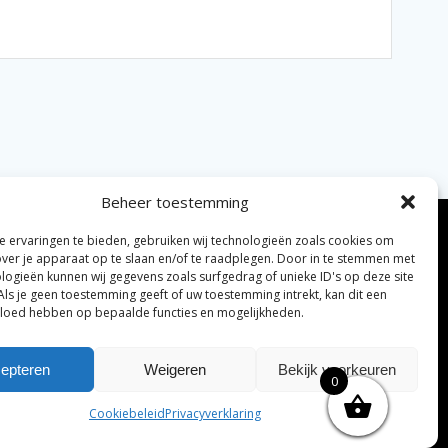
Beheer toestemming
 ervaringen te bieden, gebruiken wij technologieën zoals cookies om
over je apparaat op te slaan en/of te raadplegen. Door in te stemmen met
logieën kunnen wij gegevens zoals surfgedrag of unieke ID's op deze site
Als je geen toestemming geeft of uw toestemming intrekt, kan dit een
vloed hebben op bepaalde functies en mogelijkheden.
elijke algemene voorwaarden
Disclaimer
|
epteren
Weigeren
Bekijk voorkeuren
0
ng tenzij anders vermeld.
Cookiebeleid
Privacyverklaring