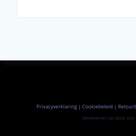
Privacyverklaring
Cookiebeleid
Retour
|
|
Merknamen op deze site w