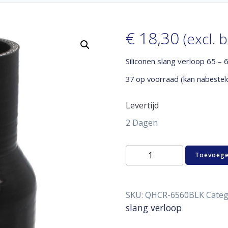
€
18,30
(excl. 
Siliconen slang verloop 65 –
37 op voorraad (kan nabestel
Levertijd
2 Dagen
Siliconen
Toevoege
slang
verloop
65
-
SKU:
QHCR-6560BLK
Categ
60
slang verloop
mm
aantal