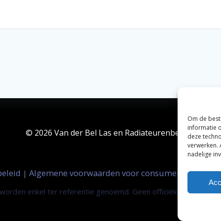
Om de beste
informatie 
© 2026 Van der Bel Las en Radiateurenbedrijf.
deze techno
verwerken. 
nadelige in
beleid
Algemene voorwaarden voor consumenten
Zak
|
|
Acc
orden enkel ter referentie genoemd. Geen officiële samenwerki