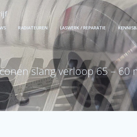
ijf
UWS
RADIATEUREN
LASWERK / REPARATIE
KENNIS
liconen slang verloop 65 – 60