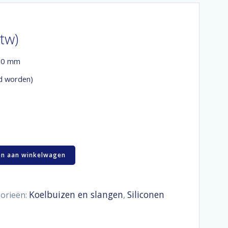
btw)
 60 mm
d worden)
n aan winkelwagen
Koelbuizen en slangen
Siliconen
orieën:
,