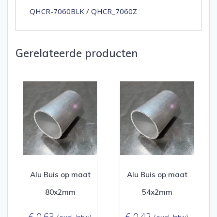
QHCR-7060BLK / QHCR_7060Z
Gerelateerde producten
Alu Buis op maat
Alu Buis op maat
80x2mm
54x2mm
€
0,63
€
0,42