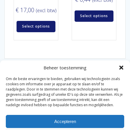
€
17,00
(excl. btw)
Select options
Select options
Beheer toestemming
Om de beste ervaringen te bieden, gebruiken wij technologieën zoals
cookies om informatie over je apparaat op te slaan en/of te
raadplegen. Door in te stemmen met deze technologieën kunnen wij
gegevens zoals surfgedrag of unieke ID's op deze site verwerken. Als je
© 2026 Van der Bel Las en Radiateurenbedrijf.
geen toestemming geeft of uw toestemming intrekt, kan dit een
nadelige invloed hebben op bepaalde functies en mogelijkheden.
Privacyverklaring
Cookiebeleid
Retourbeleid
|
|
|
Accepteren
Algemene voorwaarden voor consumenten
Zakelijke
|