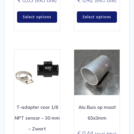
(excl. btw)
(excl. btw)
Select options
Select options
T-adapter voor 1/8
Alu Buis op maat
NPT sensor – 30 mm
63x3mm
– Zwart
€
0,44
(excl. btw)