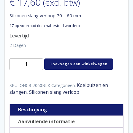
€
17,60
(excl. btw)
Siliconen slang verloop 70 – 60 mm
17 op voorraad (kan nabesteld worden)
Levertijd
2 Dagen
Siliconen
Toevoegen aan winkelwagen
slang
verloop
70
-
Koelbuizen en
SKU:
QHCR-7060BLK
Categorieën:
60
slangen
Siliconen slang verloop
,
mm
aantal
Beschrijving
Aanvullende informatie