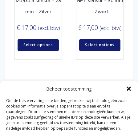
M14x1.5 sensor – 28
NPT sensor – 30 mm
mm – Zilver
– Zwart
€
17,00
€
17,00
(excl. btw)
(excl. btw)
Select options
Select options
Beheer toestemming
Om de beste ervaringen te bieden, gebruiken wij technologieën zoals
cookies om informatie over je apparaat op te slaan en/of te
raadplegen. Door in te stemmen met deze technologieën kunnen wij
gegevens zoals surfgedrag of unieke ID's op deze site verwerken. Als je
© 2026 Van der Bel Las en Radiateurenbedrijf.
geen toestemming geeft of uw toestemming intrekt, kan dit een
nadelige invloed hebben op bepaalde functies en mogelijkheden.