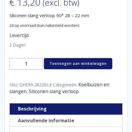
€
13,20
(excl. btw)
Siliconen slang verloop 90° 28 – 22 mm
24 op voorraad (kan nabesteld worden)
Levertijd
2 Dagen
Siliconen
Toevoegen aan winkelwagen
slang
verloop
90°
28
Koelbuizen en
SKU:
QHER9-2822BLK
Categorieën:
-
slangen
Siliconen slang verloop
,
22
mm
aantal
Beschrijving
Aanvullende informatie