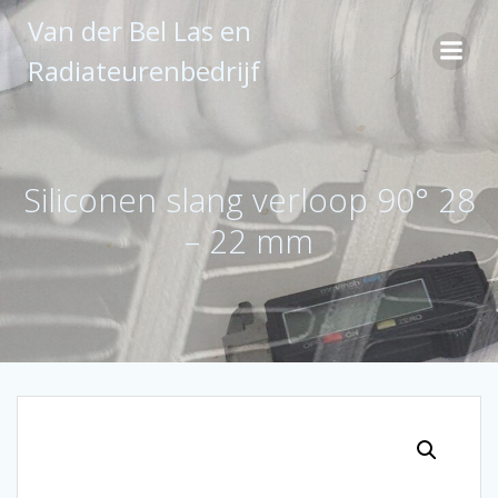
Ga
Van der Bel Las en
naar
de
Radiateurenbedrijf
inhoud
Siliconen slang verloop 90° 28
– 22 mm