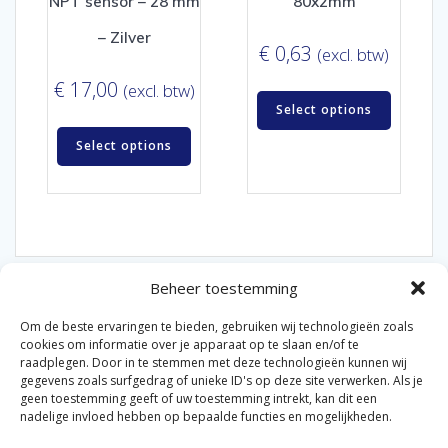
NPT sensor – 28 mm
80x2mm
– Zilver
€
0,63
(excl. btw)
€
17,00
(excl. btw)
Select options
Select options
Beheer toestemming
Om de beste ervaringen te bieden, gebruiken wij technologieën zoals
cookies om informatie over je apparaat op te slaan en/of te
raadplegen. Door in te stemmen met deze technologieën kunnen wij
gegevens zoals surfgedrag of unieke ID's op deze site verwerken. Als je
© 2026 Van der Bel Las en Radiateurenbedrijf.
geen toestemming geeft of uw toestemming intrekt, kan dit een
nadelige invloed hebben op bepaalde functies en mogelijkheden.