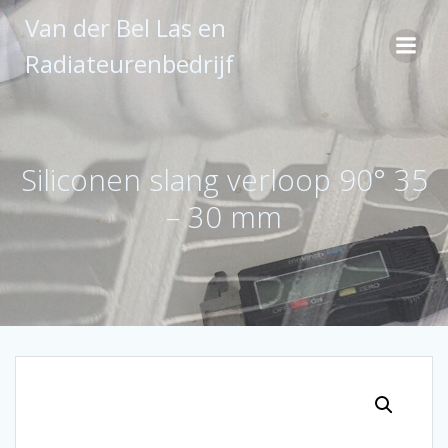
Ga
Van der Bel Las en
naar
de
Radiateurenbedrijf
inhoud
Siliconen slang verloop 90° 35
– 30 mm