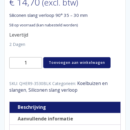
€
14,70
(excl. btw)
Siliconen slang verloop 90° 35 – 30 mm
58 op voorraad (kan nabesteld worden)
Levertijd
2 Dagen
Siliconen
Toevoegen aan winkelwagen
slang
verloop
90°
35
Koelbuizen en
SKU:
QHER9-3530BLK
Categorieën:
-
slangen
Siliconen slang verloop
,
30
mm
aantal
Beschrijving
Aanvullende informatie