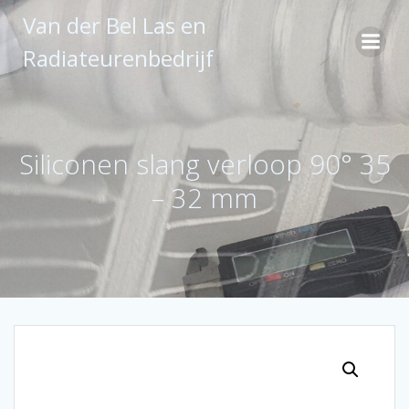
Ga
Van der Bel Las en
naar
de
Radiateurenbedrijf
inhoud
Siliconen slang verloop 90° 35
– 32 mm