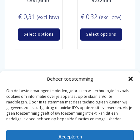
45×1,5mm
42x2mm
€
0,31
€
0,32
(excl. btw)
(excl. btw)
Select options
Select options
Beheer toestemming
Om de beste ervaringen te bieden, gebruiken wij technologieën zoals
cookies om informatie over je apparaat op te slaan en/of te
raadplegen. Door in te stemmen met deze technologieën kunnen wij
gegevens zoals surfgedrag of unieke ID's op deze site verwerken. Als je
© 2026 Van der Bel Las en Radiateurenbedrijf.
geen toestemming geeft of uw toestemming intrekt, kan dit een
nadelige invloed hebben op bepaalde functies en mogelijkheden.
Privacyverklaring
Cookiebeleid
Retourbeleid
|
|
|
Accepteren
Algemene voorwaarden voor consumenten
Zakelijke
|