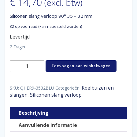
€
14,70
(excl. btw)
Siliconen slang verloop 90° 35 – 32 mm
32 op voorraad (kan nabesteld worden)
Levertijd
2 Dagen
Siliconen
Toevoegen aan winkelwagen
slang
verloop
90°
35
Koelbuizen en
SKU:
QHER9-3532BLU
Categorieën:
-
slangen
Siliconen slang verloop
,
32
mm
aantal
Beschrijving
Aanvullende informatie