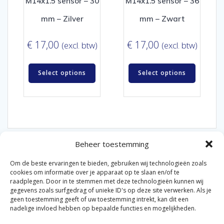
M14x1.5 sensor – 30
M14x1.5 sensor – 36
mm – Zilver
mm – Zwart
€
17,00
€
17,00
(excl. btw)
(excl. btw)
Select options
Select options
Beheer toestemming
Om de beste ervaringen te bieden, gebruiken wij technologieën zoals
cookies om informatie over je apparaat op te slaan en/of te
raadplegen. Door in te stemmen met deze technologieën kunnen wij
gegevens zoals surfgedrag of unieke ID's op deze site verwerken. Als je
© 2026 Van der Bel Las en Radiateurenbedrijf.
geen toestemming geeft of uw toestemming intrekt, kan dit een
nadelige invloed hebben op bepaalde functies en mogelijkheden.