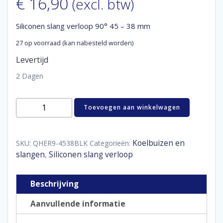
€
16,90
(excl. btw)
Siliconen slang verloop 90° 45 – 38 mm
27 op voorraad (kan nabesteld worden)
Levertijd
2 Dagen
Siliconen
Toevoegen aan winkelwagen
slang
verloop
90°
45
Koelbuizen en
SKU:
QHER9-4538BLK
Categorieën:
-
slangen
Siliconen slang verloop
,
38
mm
aantal
Beschrijving
Aanvullende informatie