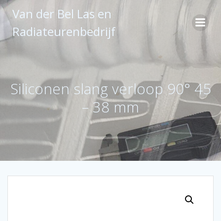
Ga
Van der Bel Las en
naar
de
Radiateurenbedrijf
inhoud
Siliconen slang verloop 90° 45
– 38 mm